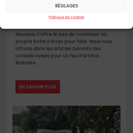
été » | En quelques années, les boîtes à livres
RÉGLAGES
se sont répandues dans nos villes, et même
Politique de cookies
parfois jusqu’aux plus reculés de nos villages.
Empruntant à ce concept, L’Homme
Nouveau s’offre le luxe de constituer sa
propre boîte à livres pour l’été. Nous vous
offrons dans les articles suivants des
conseils avisés pour un feu d’artifice
littéraire.
EN SAVOIR PLUS