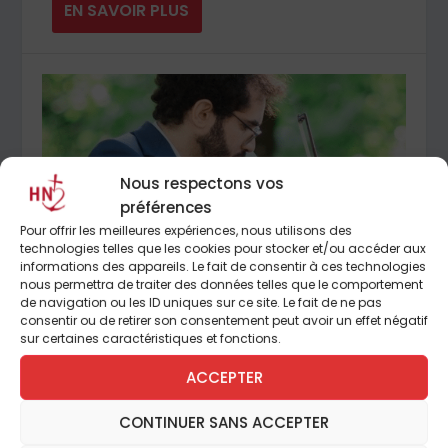
EN SAVOIR PLUS
Nous respectons vos
préférences
Pour offrir les meilleures expériences, nous utilisons des
technologies telles que les cookies pour stocker et/ou accéder aux
informations des appareils. Le fait de consentir à ces technologies
nous permettra de traiter des données telles que le comportement
de navigation ou les ID uniques sur ce site. Le fait de ne pas
consentir ou de retirer son consentement peut avoir un effet négatif
Boîte à livres (3/4) : Les grands livres sont
sur certaines caractéristiques et fonctions.
des pédagogues du Paradis
ACCEPTER
Posté par
Mayalen de Vergnette
|
25 juin 2026
|
Culture
|
CONTINUER SANS ACCEPTER
DOSSIER n° 1858 « La boîte aux livres de votre