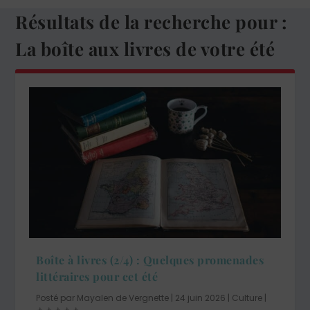
Résultats de la recherche pour :
La boîte aux livres de votre été
Boîte à livres (2/4) : Quelques promenades
littéraires pour cet été
Posté par
Mayalen de Vergnette
|
24 juin 2026
|
Culture
|