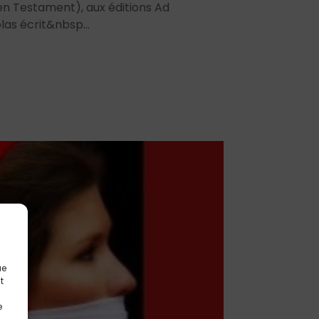
ien Testament), aux éditions Ad
las écrit&nbsp...
ue
t
e