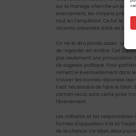
pas
sur le mariage cherche un second 
cer
exactement, les moyens précis de
tout en l'amplifiant. Ce fut le ca
récente université d'été de La Man
On ne le dira jamais assez : un b
de regarder en arrière. Cet (app
pas seulement une provocation. C
de sagesse politique. Pour parfair
remettre éventuellement dans le
trouver les bonnes réponses aux 
il est nécessaire de faire le bilan. 
certain recul, sans cette prise tr
l'évènement.
Les militants et les responsables 
formes d'opposition à la loi Taubi
de la chance. Ce bilan, deux journ