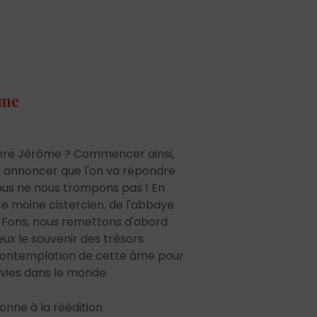
ôme
père Jérôme ? Commencer ainsi,
 annoncer que l'on va répondre
nous ne nous trompons pas ! En
e moine cistercien, de l'abbaye
Fons, nous remettons d'abord
ux le souvenir des trésors
a contemplation de cette âme pour
 vies dans le monde.
donne à la réédition