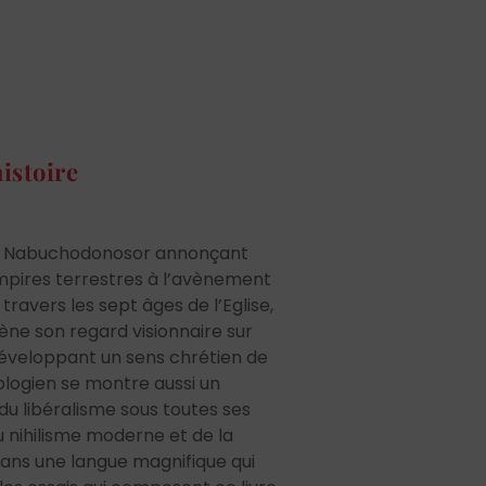
histoire
e Nabuchodonosor annonçant
mpires terrestres à l’avènement
ravers les sept âges de l’Eglise,
mène son regard visionnaire sur
éveloppant un sens chrétien de
éologien se montre aussi un
 du libéralisme sous toutes ses
 nihilisme moderne et de la
 dans une langue magnifique qui