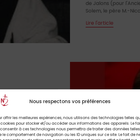
de Jalons (pour l'Anc
Solem, le père M.-Nico
Lire l'article
Nous respectons vos préférences
r offrir les meilleures expériences, nous utilisons des technologies telles q
lutions de rentrée,
 cookies pour stocker et/ou accéder aux informations des appareils. Le fai
consentir à ces technologies nous permettra de traiter des données telles
errogations. Le
 le comportement de navigation ou les ID uniques sur ce site. Le fait de n
tion à la loi Taubira