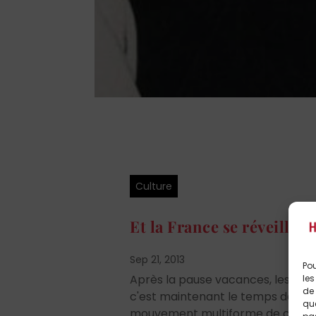
Culture
Et la France se réveilla
Sep 21, 2013
Pou
Après la pause vacances, les réso
les
de 
c'est maintenant le temps des int
que
mouvement multiforme de contesta