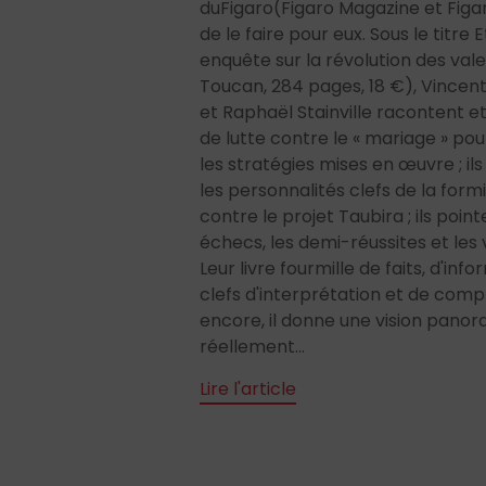
duFigaro(Figaro Magazine et Figar
de le faire pour eux. Sous le titre E
enquête sur la révolution des vale
Toucan, 284 pages, 18 €), Vincent
et Raphaël Stainville racontent e
de lutte contre le « mariage » pour
les stratégies mises en œuvre ; i
les personnalités clefs de la form
contre le projet Taubira ; ils point
échecs, les demi-réussites et les v
Leur livre fourmille de faits, d'inf
clefs d'interprétation et de comp
encore, il donne une vision panora
réellement...
Lire l'article