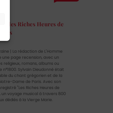
rte des Riches Heures de
Paris
nzaine | La rédaction de L'Homme
 une page recension, avec un
es religieux, romans, albums ou
e n°1800. Sylvain Dieudonné était
able du chant grégorien et de la
Notre-Dame de Paris. Avec son
registré "Les Riches Heures de
 un voyage musical à travers 800
x dédiés à la Vierge Marie.