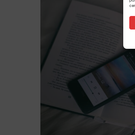
pas
cer