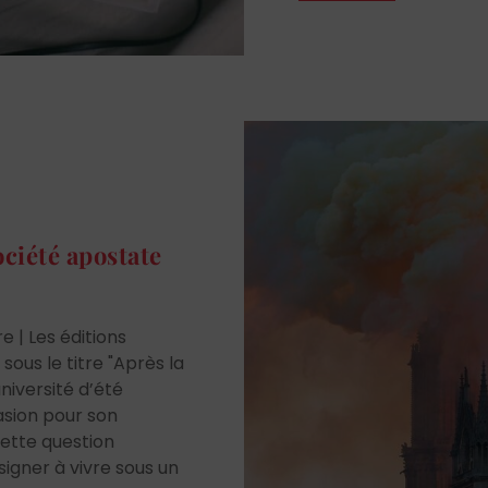
ociété apostate
 | Les éditions
ous le titre "Après la
université d’été
asion pour son
cette question
ésigner à vivre sous un