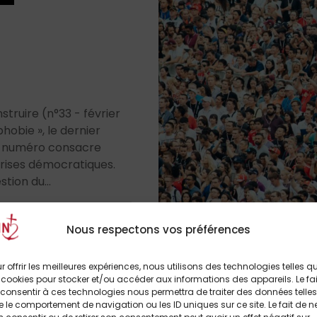
struire (n°33 - février
obie », le dernier
e numéro consacre
s crises démocratiques.
tion du...
Nous respectons vos préférences
r offrir les meilleures expériences, nous utilisons des technologies telles q
 cookies pour stocker et/ou accéder aux informations des appareils. Le fai
consentir à ces technologies nous permettra de traiter des données telles
 le comportement de navigation ou les ID uniques sur ce site. Le fait de n