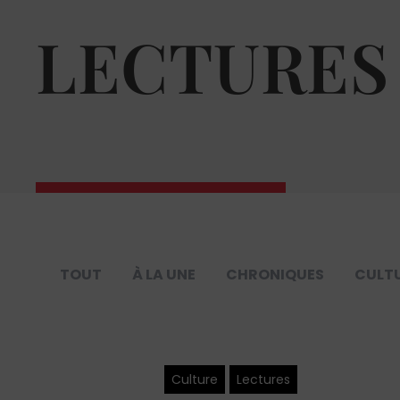
LECTURES
TOUT
À LA UNE
CHRONIQUES
CULT
Culture
Lectures