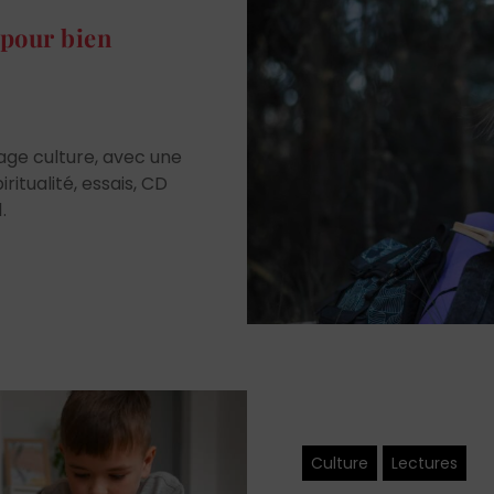
é pour bien
age culture, avec une
ritualité, essais, CD
1.
Culture
Lectures