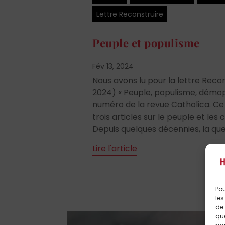
Lettre Reconstruire
Peuple et populisme
Fév 13, 2024
Nous avons lu pour la lettre Recon
2024) « Peuple, populisme, démoph
numéro de la revue Catholica. C
trois articles sur le peuple et le
Depuis quelques décennies, la ques
Lire l'article
Pou
les
de 
que