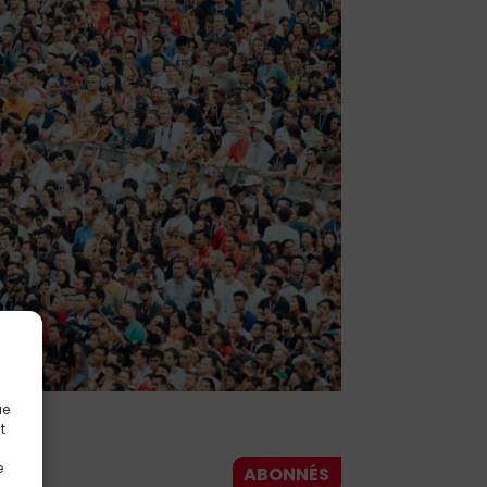
ue
t
e