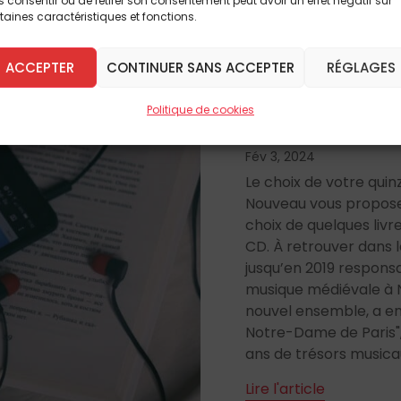
 consentir ou de retirer son consentement peut avoir un effet négatif sur
taines caractéristiques et fonctions.
Culture
Lectures
ACCEPTER
CONTINUER SANS ACCEPTER
RÉGLAGES
À la (re)découve
Notre-Dame de 
Politique de cookies
Fév 3, 2024
Le choix de votre qui
Nouveau vous propose
choix de quelques livr
CD. À retrouver dans l
jusqu’en 2019 respons
musique médiévale à 
nouvel ensemble, a en
Notre-Dame de Paris",
ans de trésors musicau
Lire l'article