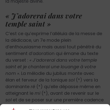
la majesté divine.
« J’adorerai dans votre
temple saint »
C’est ce qu’exprime l’alléluia de la messe de
la dédicace, un 7e mode plein
d’enthousiasme mais aussi tout pénétré du
sentiment d’adoration qui émane du texte
du verset :
« J’adorerai dans votre temple
saint et je chanterai une louange à votre
nom »
. La mélodie du jubilus monte avec
élan et ferveur de la tonique
sol
(*) vers la
dominante
ré
(*) qu’elle dépasse même en
atteignant le
mi
(*), avant de revenir sur le
sol
et de se poser sur une première cadence
très nette, bien rendue par l’intervalle final de