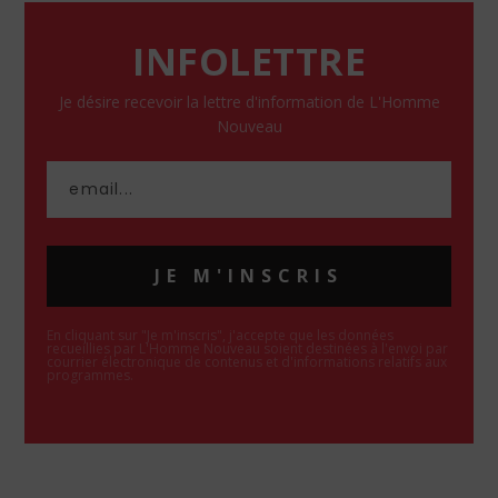
INFOLETTRE
Je désire recevoir la lettre d'information de L'Homme
Nouveau
JE M'INSCRIS
En cliquant sur "Je m'inscris", j'accepte que les données
recueillies par L'Homme Nouveau soient destinées à l'envoi par
courrier électronique de contenus et d'informations relatifs aux
programmes.