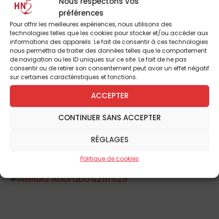
Nous respectons vos
quarte
do-sol
. Après le quart de barre (*),
préférences
une belle ondulation très souple, descendant
Pour offrir les meilleures expériences, nous utilisons des
jusqu’au
fa
grave puis remontant jusqu’au
technologies telles que les cookies pour stocker et/ou accéder aux
informations des appareils. Le fait de consentir à ces technologies
ré
, précède la large et paisible succession
nous permettra de traiter des données telles que le comportement
des
do
, si expressive du regard contemplatif
de navigation ou les ID uniques sur ce site. Le fait de ne pas
consentir ou de retirer son consentement peut avoir un effet négatif
posé sur les symboles créés qui l’entourent
sur certaines caractéristiques et fonctions.
de toutes parts, dans l’édifice sacré. La
ACCEPTER
cadence finale, ferme et appuyée, ponctue
par un solide acte de foi l’émerveillement
CONTINUER SANS ACCEPTER
que traduit si bien la mélodie aérienne.
Pour écouter cet
RÉGLAGES
Alleluia
(cliquer sur l’image)
:
Politique de cookies