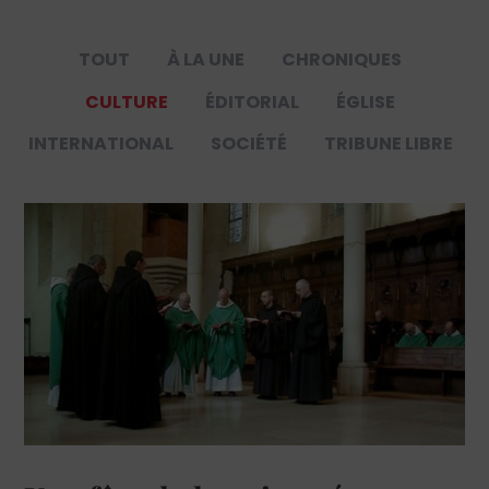
TOUT
À LA UNE
CHRONIQUES
CULTURE
ÉDITORIAL
ÉGLISE
INTERNATIONAL
SOCIÉTÉ
TRIBUNE LIBRE