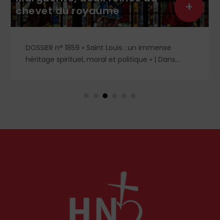
+
chevet du royaume
DOSSIER n° 1859 « Saint Louis : un immense
héritage spirituel, moral et politique » | Dans
l'ombre et la lumière du règne de saint Louis,
deux figures féminines s'imposent : Blanche de
Castille, mère dévouée et reine de fer, et
Marguerite de Provence, reine pieuse et épouse
fidèle. À travers leurs influences respectives, se
lit l'équilibre singulier d'une royauté en acte,
structurée par la foi chrétienne.