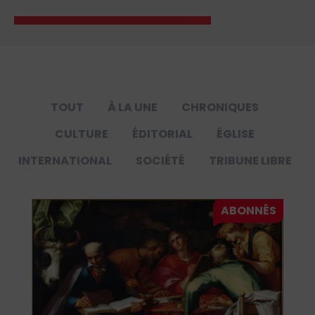
TOUT
À LA UNE
CHRONIQUES
CULTURE
ÉDITORIAL
ÉGLISE
INTERNATIONAL
SOCIÉTÉ
TRIBUNE LIBRE