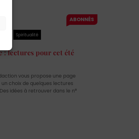
ures
Spiritualité
e : lectures pour cet été
édaction vous propose une page
ec un choix de quelques lectures
 Des idées à retrouver dans le n°