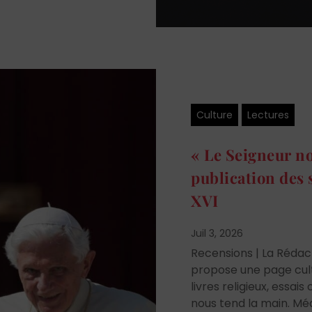
Culture
Lectures
« Le Seigneur no
publication des 
XVI
Juil 3, 2026
Recensions | La Réda
propose une page cult
livres religieux, essa
nous tend la main. Méd