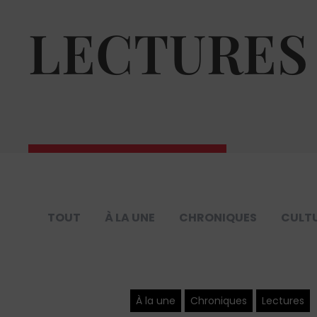
LECTURES
TOUT
À LA UNE
CHRONIQUES
CULT
À la une
Chroniques
Lectures