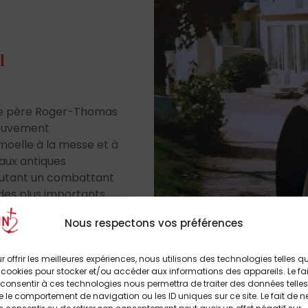
l
, le père Roger-Thomas
mouvement
 moelle à la messe et à
u’aux antiques
 autant un combattant
 des plus importants
nts lui rendent
Nous respectons vos préférences
r offrir les meilleures expériences, nous utilisons des technologies telles q
 cookies pour stocker et/ou accéder aux informations des appareils. Le fai
consentir à ces technologies nous permettra de traiter des données telles
 le comportement de navigation ou les ID uniques sur ce site. Le fait de n