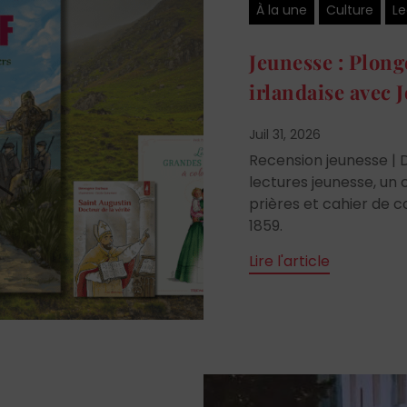
À la une
Culture
Le
Jeunesse : Plong
irlandaise avec 
Juil 31, 2026
Recension jeunesse | 
lectures jeunesse, un 
prières et cahier de c
1859.
Lire l'article