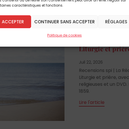
 consentir ou de retirer son consentement peut avoir un effet négatif sur
taines caractéristiques et fonctions.
ACCEPTER
CONTINUER SANS ACCEPTER
RÉGLAGES
À la une
Église
Lect
Politique de cookies
Liturgie et prièr
Juil 22, 2026
Recensions spi | La R
Liturgie et prière, av
religieuses et un DVD.
1859.
Lire l'article