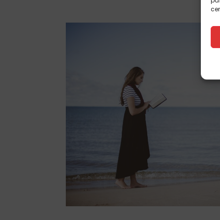
pas
cer