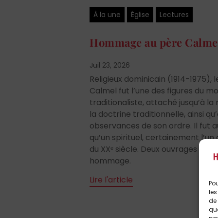
À la une
Église
Lectures
Hommage au père Calme
Juil 23, 2026
Religieux dominicain (1914-1975)
Calmel fut l’une des figures du 
traditionaliste, attaché jusqu’à la
la doctrine traditionnelle, ainsi q
observances de son ordre. Il fut
qu’un spirituel, certainement l’un
du XXᵉ siècle. Deux ouvrages réce
hommage.
Lire l'article
Pou
les
de 
que