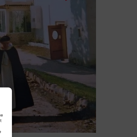
ue
t
e