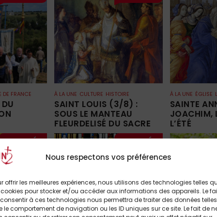
E DE FRANCE
À LA UNE
CULTURE
HISTOIRE
À LA UNE
ÉGLISE
 DU
SAINT LOUIS (3/8) :
SAINTE AN
TON
SOUS LE MANTEAU
JOACHIM, 
FLEURDELISÉ DU SACRE
L’ÉTÉ
Nous respectons vos préférences
r offrir les meilleures expériences, nous utilisons des technologies telles q
 cookies pour stocker et/ou accéder aux informations des appareils. Le fai
consentir à ces technologies nous permettra de traiter des données telles
 le comportement de navigation ou les ID uniques sur ce site. Le fait de n