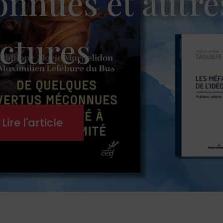
onnues et autre
ectures
Lire l'article