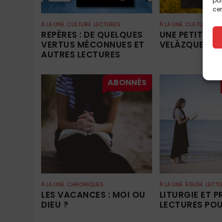
pas
cer
À LA UNE
CULTURE
LECTURES
À LA UNE
CULTURE
ART
REPÈRES : DE QUELQUES
UNE PETITE-FI
VERTUS MÉCONNUES ET
VELÁZQUEZ ?
AUTRES LECTURES
À LA UNE
CHRONIQUES
À LA UNE
ÉGLISE
LECT
LES VACANCES : MOI OU
LITURGIE ET PR
DIEU ?
LECTURES POU