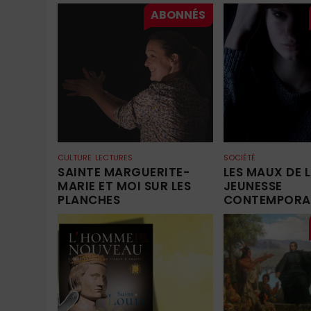
CULTURE
LECTURES
SOCIÉTÉ
SAINTE MARGUERITE-
LES MAUX DE 
MARIE ET MOI SUR LES
JEUNESSE
PLANCHES
CONTEMPORA