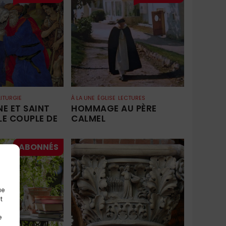
LITURGIE
À LA UNE
ÉGLISE
LECTURES
NE ET SAINT
HOMMAGE AU PÈRE
LE COUPLE DE
CALMEL
ue
t
e