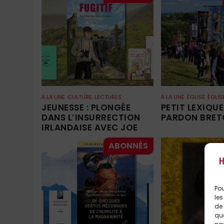
À LA UNE
CULTURE
LECTURES
À LA UNE
ÉGLISE
ÉGLIS
JEUNESSE : PLONGÉE
PETIT LEXIQUE
DANS L’INSURRECTION
PARDON BRE
IRLANDAISE AVEC JOE
Pou
les
de 
que