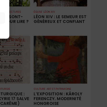
QUES
LECTURES
ÉGLISE
LÉON XIV
CES SONT-
LÉON XIV : LE SEMEUR EST
ES POUR LIRE ?
GÉNÉREUX ET CONFIANT
LITURGIE
CULTURE
ART ET PATRIMOINE
ITURGIQUE :
L’EXPOSITION : KÁROLY
KYRIE 17 SALVE
FERENCZY. MODERNITÉ
 CARÊME)
HONGROISE