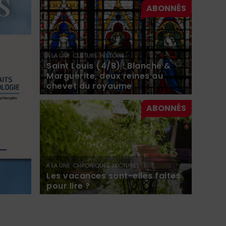
s
À LA UNE
CULTURE
HISTOIRE
Saint Louis (4/8) : Blanche &
Marguerite, deux reines au
chevet du royaume
À LA UNE
CHRONIQUES
LECTURES
Les vacances sont-elles faites
pour lire ?