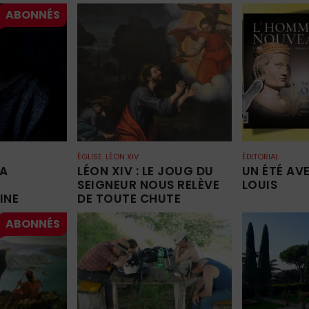
ÉGLISE
LÉON XIV
ÉDITORIAL
LA
LÉON XIV : LE JOUG DU
UN ÉTÉ AV
SEIGNEUR NOUS RELÈVE
LOUIS
INE
DE TOUTE CHUTE