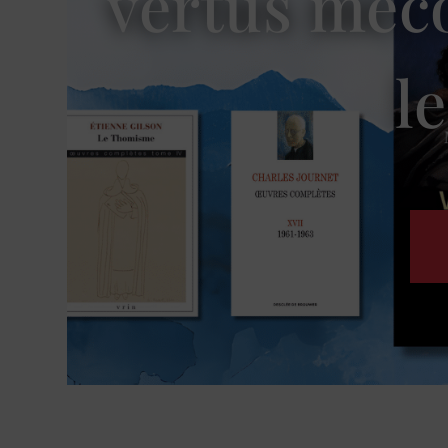
vertus méc
l