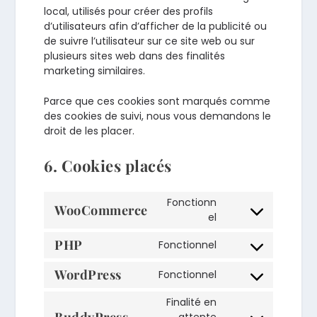
local, utilisés pour créer des profils
d’utilisateurs afin d’afficher de la publicité ou
de suivre l’utilisateur sur ce site web ou sur
plusieurs sites web dans des finalités
marketing similaires.
Parce que ces cookies sont marqués comme
des cookies de suivi, nous vous demandons le
droit de les placer.
6. Cookies placés
Fonctionn
WooCommerce
el
Consent
to
PHP
Fonctionnel
service
Consent
woocommerce
to
WordPress
Fonctionnel
Consent
service
to
Finalité en
php
service