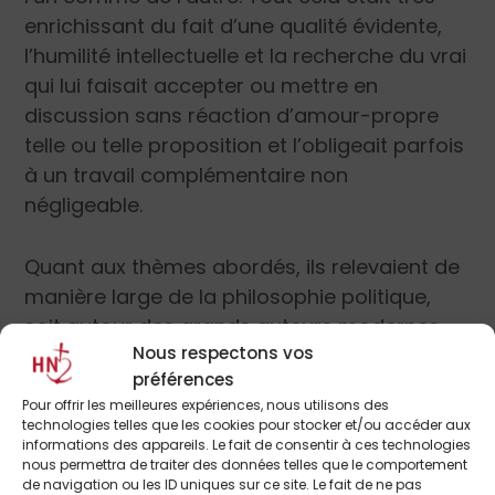
enrichissant du fait d’une qualité évidente,
l’humilité intellectuelle et la recherche du vrai
qui lui faisait accepter ou mettre en
discussion sans réaction d’amour-propre
telle ou telle proposition et l’obligeait parfois
à un travail complémentaire non
négligeable.
Quant aux thèmes abordés, ils relevaient de
manière large de la philosophie politique,
soit autour des grands auteurs modernes
Nous respectons vos
que Claude Polin connaissait sur le bout des
préférences
doigts (Locke, Hobbes, Rousseau, Spencer,
Pour offrir les meilleures expériences, nous utilisons des
Comte, les
Founding Fathers
des États-Unis,
technologies telles que les cookies pour stocker et/ou accéder aux
et bien d’autres), soit surtout à propos des
informations des appareils. Le fait de consentir à ces technologies
nous permettra de traiter des données telles que le comportement
ressorts intimes du système politique
de navigation ou les ID uniques sur ce site. Le fait de ne pas