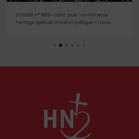
ouis : un immense
Recension jeunesse | Dans c
t politique » | Dans
de lectures jeunesse, un choi
ègne de saint Louis,
romans, livres de prières et c
'imposent : Blanche de
retrouver dans le n° 1859.
reine de fer, et
reine pieuse et épouse
luences respectives, se
'une royauté en acte,
tienne.