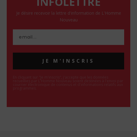
INFOLETTRE
Je désire recevoir la lettre d'information de L'Homme
Nouveau
JE M'INSCRIS
En cliquant sur "Je m'inscris", j'accepte que les données
recueillies par L'Homme Nouveau soient destinées à l'envoi par
courrier électronique de contenus et d'informations relatifs aux
programmes.