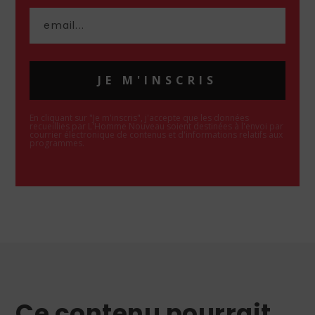
JE M'INSCRIS
En cliquant sur "Je m'inscris", j'accepte que les données
recueillies par L'Homme Nouveau soient destinées à l'envoi par
courrier électronique de contenus et d'informations relatifs aux
programmes.
Ce contenu pourrait