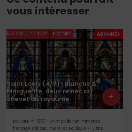
vous intéresser
À LA UNE
CULTURE
LECTURES
Jeunesse : Plongée dans
l’insurrection irlandaise avec
+
Joe
Recension jeunesse | Dans cette page recension
de lectures jeunesse, un choix éclairé de