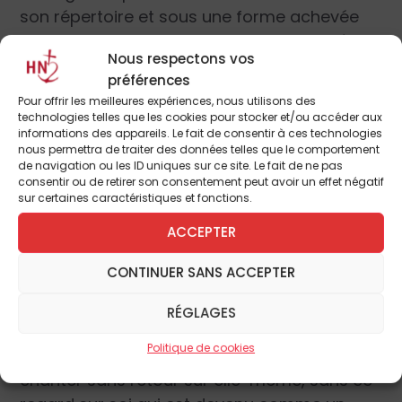
son répertoire et sous une forme achevée
toutes les nuances expressives de la prière
Nous respectons vos
chrétienne. En lui, on retrouve, à l’état
préférences
incandescent, si l’on peut dire, les différentes
Pour offrir les meilleures expériences, nous utilisons des
formes de prière : la prière de demande, la
technologies telles que les cookies pour stocker et/ou accéder aux
informations des appareils. Le fait de consentir à ces technologies
supplication, la louange, l’action de grâce.
nous permettra de traiter des données telles que le comportement
Mais ce qui est remarquable et assez
de navigation ou les ID uniques sur ce site. Le fait de ne pas
consentir ou de retirer son consentement peut avoir un effet négatif
significatif des compositions les plus
sur certaines caractéristiques et fonctions.
anciennes, c’est le primat de la louange. J’ai
ACCEPTER
pu remarquer, depuis 25 ans maintenant
que je chante jour après jour cette liturgie
CONTINUER SANS ACCEPTER
mise en musique sur les mélodies
grégoriennes, combien l’âme chrétienne
RÉGLAGES
antique sait s’oublier devant la beauté de
Politique de cookies
Dieu, comment elle sait l’admirer, la louer, la
chanter sans retour sur elle-même, sans ce