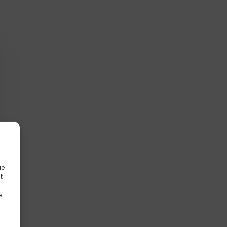
ue
t
e