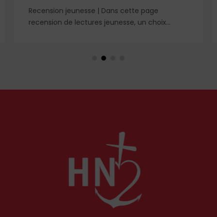
Recension jeunesse | Dans cette page
recension de lectures jeunesse, un choix
éclairé de romans, livres de prières et cahier
de coloriage. À retrouver dans le n° 1859.