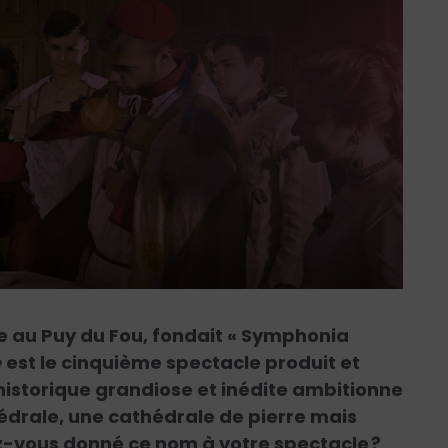
le au Puy du Fou, fondait « Symphonia
e
est le cinquième spectacle produit et
 historique grandiose et inédite ambitionne
thédrale, une cathédrale de pierre mais
z-vous donné ce nom à votre spectacle
?