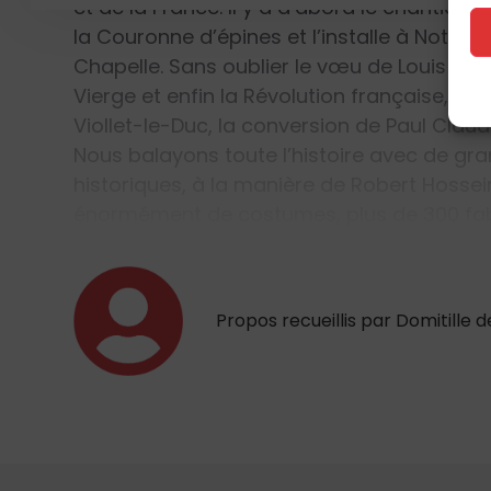
et de la France. Il y a d’abord le chantier d
la Couronne d’épines et l’installe à Notre-
Chapelle. Sans oublier le vœu de Louis XIII 
Vierge et enfin la Révolution française, le
Viollet-le-Duc, la conversion de Paul Claude
Nous balayons toute l’histoire avec de gr
historiques, à la manière de Robert Hosse
énormément de costumes, plus de 300 fab
Propos recueillis par Domitille d