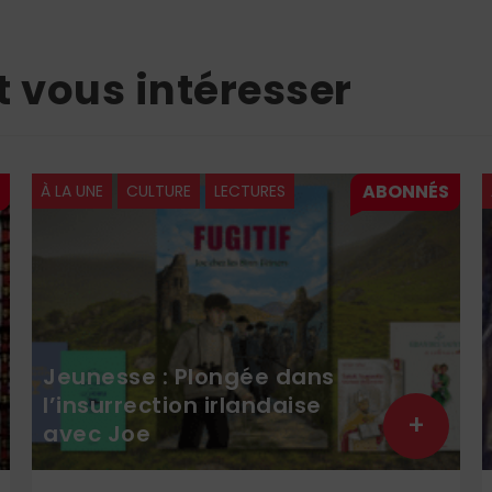
t vous intéresser
À LA UNE
CULTURE
LECTURES
Jeunesse : Plongée dans
l’insurrection irlandaise
+
avec Joe