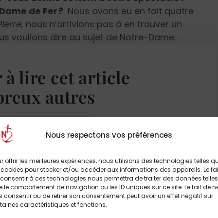
a Dame de Fer
?
Nous avons eu en fait quatre
ierre,
nous n’arrivions pas à en trouver un
us voulions dire au sujet de Notre-Dame.
s : le mot « dame » qui est un mot très
ien plus matériel. Pour nous, c’est cette
à lire cet article
on de Notre-Dame de Paris. C’est une
ne présence vivante au cœur de la cité : la
breux autres
 un parallèle entre la Dame de Pierre et la
’origine. La tour Eiffel est souvent utilisée
 DÈS À PRÉSENT
 devrait être davantage montrée comme
Nous respectons vos préférences
’est d’ailleurs pour cette raison que nous
rance et pas simplement à Paris, parce que
r offrir les meilleures expériences, nous utilisons des technologies telles q
'ABONNE
rale des Parisiens, elle est vraiment un
 cookies pour stocker et/ou accéder aux informations des appareils. Le fai
consentir à ces technologies nous permettra de traiter des données telles
e de France.
Quelle histoire de Notre-Dame
 le comportement de navigation ou les ID uniques sur ce site. Le fait de n
ter ?
Avec
La Dame de Pierre,
on se retrouve
 consentir ou de retirer son consentement peut avoir un effet négatif sur
taines caractéristiques et fonctions.
 Notre-Dame, on découvre aussi celle de Paris