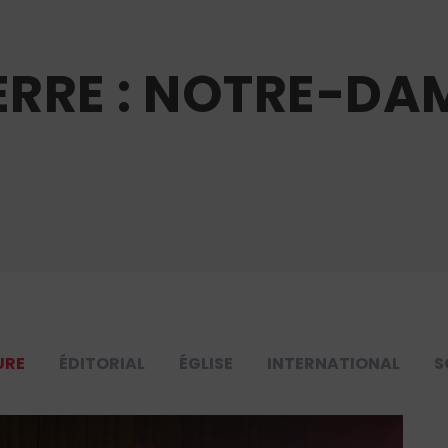
ERRE : NOTRE-DA
URE
ÉDITORIAL
ÉGLISE
INTERNATIONAL
S