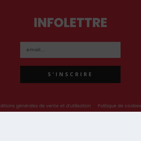
INFOLETTRE
S'INSCRIRE
itions générales de vente et d’utilisation
Politique de cookie
© Les Editions de L’Homme Nouveau, 2022. Tous droits réservés.