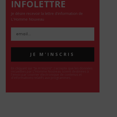
INFOLETTRE
Je désire recevoir la lettre d'information de
L'Homme Nouveau
JE M'INSCRIS
En cliquant sur "Je m'inscris", j'accepte que les données
recueillies par L'Homme Nouveau soient destinées à
l'envoi par courrier électronique de contenus et
d'informations relatifs aux programmes.