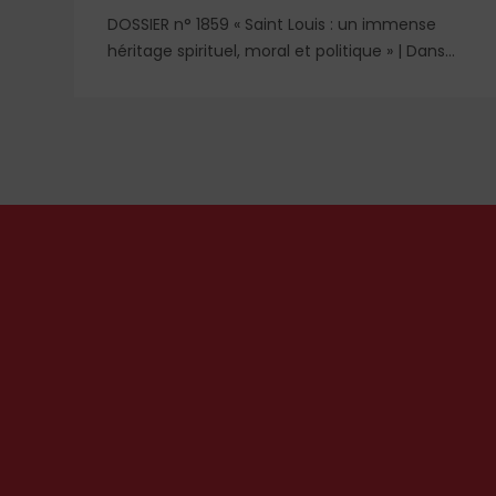
DOSSIER n° 1859 « Saint Louis : un immense
c
héritage spirituel, moral et politique » | Dans
l'ombre et la lumière du règne de saint Louis,
nt
deux figures féminines s'imposent : Blanche de
Castille, mère dévouée et reine de fer, et
Marguerite de Provence, reine pieuse et
épouse fidèle. À travers leurs influences
respectives, se lit l'équilibre singulier d'une
royauté en acte, structurée par la foi
chrétienne.