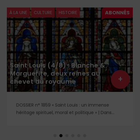
À LA UNE
CULTURE
HISTOIRE
Saint Louis (4/8) : Blanche &
Marguerite, deux reines au
+
chevet du royaume
DOSSIER n° 1859 « Saint Louis : un immense
héritage spirituel, moral et politique » | Dans
l'ombre et la lumière du règne de saint Louis,
deux figures féminines s'imposent : Blanche de
Castille, mère dévouée et reine de fer, et