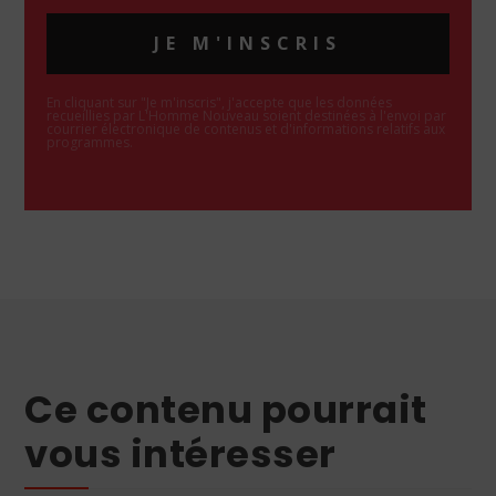
JE M'INSCRIS
En cliquant sur "Je m'inscris", j'accepte que les données
recueillies par L'Homme Nouveau soient destinées à l'envoi par
courrier électronique de contenus et d'informations relatifs aux
programmes.
Ce contenu pourrait
vous intéresser