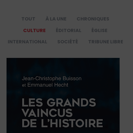
TOUT
À LA UNE
CHRONIQUES
CULTURE
ÉDITORIAL
ÉGLISE
INTERNATIONAL
SOCIÉTÉ
TRIBUNE LIBRE