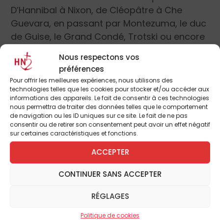
D’Hannibal à Nixon, de Cléopâtre à Che
Guevara, en passant par Montezuma, le duc
de Guise, le Grand Condé, Trotski ou encore
Chiang Kai-Shek, les causes de leur
Nous respectons vos
élimination sont bien différentes. Pourtant,
préférences
les portraits écrits ici à quatre mains, et
Pour offrir les meilleures expériences, nous utilisons des
avec un art consommé de la nuance,
technologies telles que les cookies pour stocker et/ou accéder aux
informations des appareils. Le fait de consentir à ces technologies
pourraient servir de bréviaire à nos
nous permettra de traiter des données telles que le comportement
modernes chefs d’État. Mais prennent-ils
de navigation ou les ID uniques sur ce site. Le fait de ne pas
consentir ou de retirer son consentement peut avoir un effet négatif
encore le temps de lire, non dans le marc de
sur certaines caractéristiques et fonctions.
café, mais les leçons du passé ?
ACCEPTER
Les grands vaincus de l’Histoire
, Jean-
CONTINUER SANS ACCEPTER
Christophe Buisson et Emmanuel Hecht,
Perrin, 410 pages, 21€.
RÉGLAGES
Politique de cookies