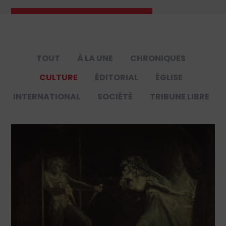
TOUT
À LA UNE
CHRONIQUES
CULTURE
ÉDITORIAL
ÉGLISE
INTERNATIONAL
SOCIÉTÉ
TRIBUNE LIBRE