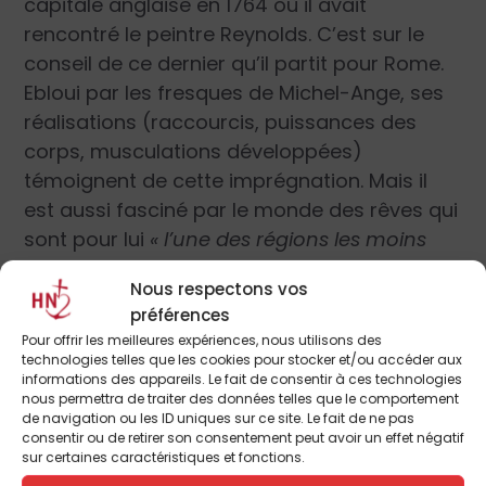
capitale anglaise en 1764 où il avait
rencontré le peintre Reynolds. C’est sur le
conseil de ce dernier qu’il partit pour Rome.
Ebloui par les fresques de Michel-Ange, ses
réalisations (raccourcis, puissances des
corps, musculations développées)
témoignent de cette imprégnation. Mais il
est aussi fasciné par le monde des rêves qui
sont pour lui
« l’une des régions les moins
explorées de l’art ».
Nous respectons vos
préférences
Insolite !
Pour offrir les meilleures expériences, nous utilisons des
technologies telles que les cookies pour stocker et/ou accéder aux
informations des appareils. Le fait de consentir à ces technologies
nous permettra de traiter des données telles que le comportement
de navigation ou les ID uniques sur ce site. Le fait de ne pas
consentir ou de retirer son consentement peut avoir un effet négatif
Jusqu’au 23 janvier 2023.
sur certaines caractéristiques et fonctions.