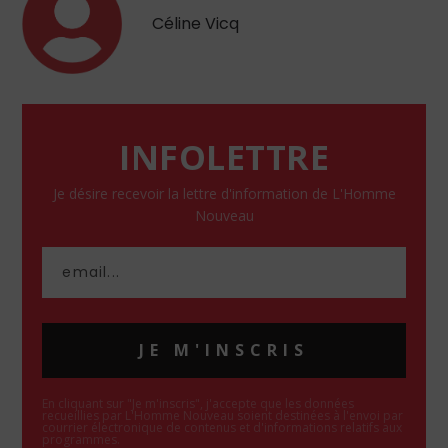
Céline Vicq
INFOLETTRE
Je désire recevoir la lettre d'information de L'Homme
Nouveau
JE M'INSCRIS
En cliquant sur "Je m'inscris", j'accepte que les données
recueillies par L'Homme Nouveau soient destinées à l'envoi par
courrier électronique de contenus et d'informations relatifs aux
programmes.