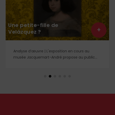
Une petite-fille de
+
Velázquez ?
Analyse d’œuvre | L'exposition en cours au
musée Jacquemart-André propose au public
des chefs-d’œuvre de la peinture baroque
espagnole, parmi lesquels un portrait d'enfant
dans un style qui tranche avec les ceux qui
rendirent si célèbre Velázquez, le maître du Siglo
de Oro, auprès des cours européennes.