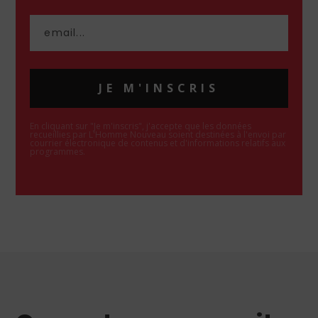
JE M'INSCRIS
En cliquant sur "Je m'inscris", j'accepte que les données
recueillies par L'Homme Nouveau soient destinées à l'envoi par
courrier électronique de contenus et d'informations relatifs aux
programmes.