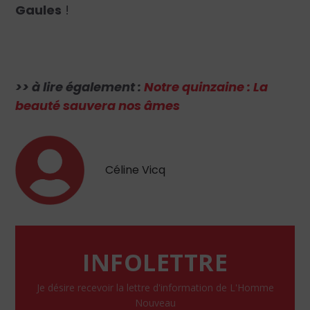
Gaules
!
>> à lire également :
Notre quinzaine : La
beauté sauvera nos âmes
Céline Vicq
INFOLETTRE
Je désire recevoir la lettre d'information de L'Homme
Nouveau