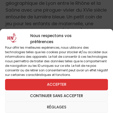
géographique de Lyon entre le Rhône et la
Saône avec une pirogue-vivier du XVI
e
siècle
entourée de lumière bleue. Un petit coin de
jeu pour les enfants de maternelle, une
évocation des richesses (pêches) et des
Nous respectons vos
dangers des fleuves (inondations)
préférences
complètent cet espace.
Pour offrir les meilleures expériences, nous utilisons des
technologies telles que les cookies pour stocker et/ou accéder aux
informations des appareils. Le fait de consentir à ces technologies
Qu’est-ce que tu fabriques ?
montre le
nous permettra de traiter des données telles que le comportement
travail à Lyon du
tissage
avec la
de navigation ou les ID uniques sur ce site. Le fait de ne pas
consentir ou de retirer son consentement peut avoir un effet négatif
présentation d’un imposant métier à tisser,
sur certaines caractéristiques et fonctions.
et s’étend jusqu’aux industries
ACCEPTER
contemporaines.
CONTINUER SANS ACCEPTER
Lyonnaises, Lyonnais, pouvoirs et
engagements dans la cité.
RÉGLAGES