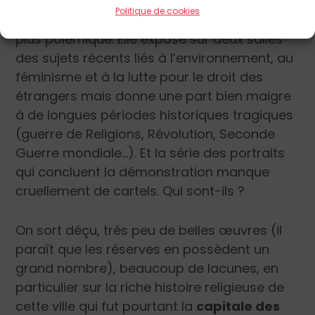
Politique de cookies
Cette dernière partie est certainement la
plus polémique. Elle expose sur deux salles
des sujets récents liés à l’environnement, au
féminisme et à la lutte pour le droit des
étrangers mais donne une part bien maigre
à de longues périodes historiques tragiques
(guerre de Religions, Révolution, Seconde
Guerre mondiale…). Et la série des portraits
qui concluent la démonstration manque
cruellement de cartels. Qui sont-ils ?
On sort déçu, très peu de belles œuvres (il
paraît que les réserves en possèdent un
grand nombre), beaucoup de lacunes, en
particulier sur la riche histoire religieuse de
cette ville qui fut pourtant la
capitale des