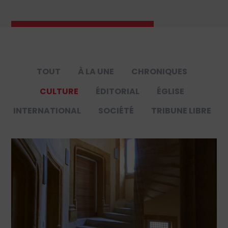
TOUT
À LA UNE
CHRONIQUES
CULTURE
ÉDITORIAL
ÉGLISE
INTERNATIONAL
SOCIÉTÉ
TRIBUNE LIBRE