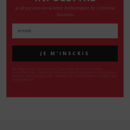
Je désire recevoir la lettre d'information de L'Homme
Nouveau
JE M'INSCRIS
En cliquant sur "Je m'inscris", j'accepte que les données
recueillies par L'Homme Nouveau soient destinées à l'envoi par
courrier électronique de contenus et d'informations relatifs aux
programmes.