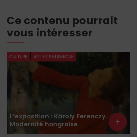
Ce contenu pourrait
vous intéresser
OINE
SOCIÉTÉ
roly Ferenczy.
Les maux de la jeu
+
oise
contemporaine