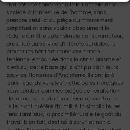
avaient une conception traditionnelle de la
société, à la mesure de l’homme, sans
prendre celui-ci au piège du mouvement
perpétuel et sans vouloir absolument le
réduire à n’être qu’un simple consommateur,
prostitué au service d’intérêts sordides. Ils
étaient les héritiers d’une civilisation
terrienne, enracinée dans le christianisme et
c’est sur cette base qu’ils ont pu bâtir leurs
œuvres. Hommes d’Angleterre, ils ont jeté
leurs regards vers les mythologies nordiques
sans tomber dans les pièges de l’exaltation
de la race ou de la force. Bien au contraire,
ils leur ont préféré l’humilité, la simplicité, les
liens familiaux, la proximité rurale, le goût du
travail bien fait, destiné à servir et non à
vendre. Sans même parler de la culture dont