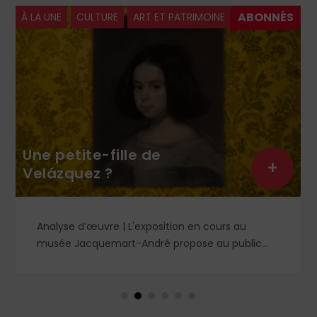
À LA UNE
CULTURE
ART ET PATRIMOINE
Une petite-fille de
+
Velázquez ?
Analyse d’œuvre | L'exposition en cours au
musée Jacquemart-André propose au public
des chefs-d’œuvre de la peinture baroque
espagnole, parmi lesquels un portrait d'enfant
dans un style qui tranche avec les ceux qui
rendirent si célèbre Velázquez, le maître du Siglo