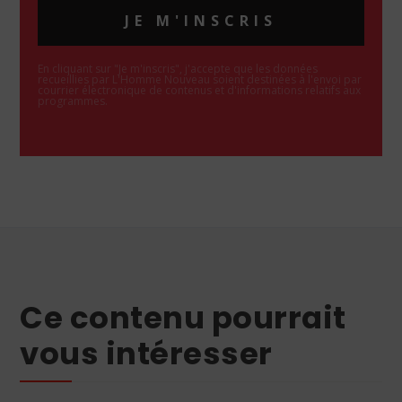
JE M'INSCRIS
En cliquant sur "Je m'inscris", j'accepte que les données
recueillies par L'Homme Nouveau soient destinées à l'envoi par
courrier électronique de contenus et d'informations relatifs aux
programmes.
Ce contenu pourrait
vous intéresser