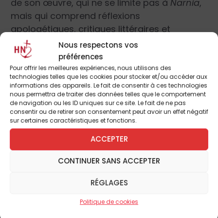
de son œuvre, qui ne se limite pas à
Narnia
,
mais qui comprend réflexions
apologétiques, critiques littéraires et
explorations philosophiques. Sans parler du
Nous respectons vos
fameux récit de sa conversion au titre si
préférences
évocateur :
Surpris par la Joie
.
Pour offrir les meilleures expériences, nous utilisons des
technologies telles que les cookies pour stocker et/ou accéder aux
informations des appareils. Le fait de consentir à ces technologies
Le meilleur moyen de rendre hommage à
nous permettra de traiter des données telles que le comportement
de navigation ou les ID uniques sur ce site. Le fait de ne pas
C.S. Lewis revient encore à le lire, en prenant
consentir ou de retirer son consentement peut avoir un effet négatif
une bonne pipe (la mienne est prête, bien
sur certaines caractéristiques et fonctions.
bourrée), comme il le faisait lui-même, ainsi
ACCEPTER
qu’une bonne pinte de bière.
CONTINUER SANS ACCEPTER
Une autre conception de
RÉGLAGES
l’existence
Politique de cookies
Lewis, Tolkien et le petit monde des Inklings