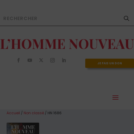
JE FAIS UN DON
Accueil
/
Non classé
/ HN 1686