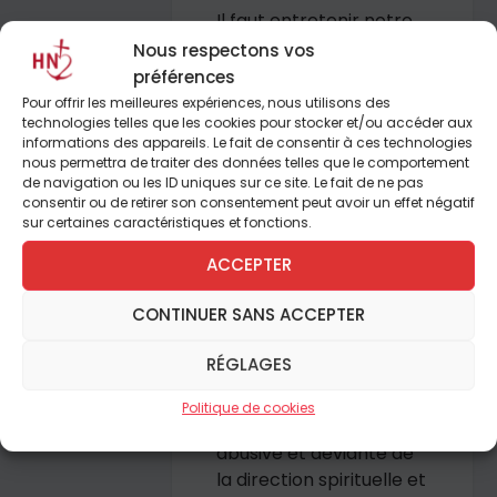
Il faut entretenir notre
vie spirituelle et notre
Nous respectons vos
vie intellectuelle.
préférences
Pour offrir les meilleures expériences, nous utilisons des
technologies telles que les cookies pour stocker et/ou accéder aux
informations des appareils. Le fait de consentir à ces technologies
nous permettra de traiter des données telles que le comportement
Essentiel
de navigation ou les ID uniques sur ce site. Le fait de ne pas
consentir ou de retirer son consentement peut avoir un effet négatif
sur certaines caractéristiques et fonctions.
L’affaire Jean Vanier :
les constats, le recul et
ACCEPTER
la réflexion.
CONTINUER SANS ACCEPTER
L’enquête menée sur le
RÉGLAGES
fondateur de l’Arche
permet de prendre du
Politique de cookies
recul sur une pratique
abusive et déviante de
la direction spirituelle et