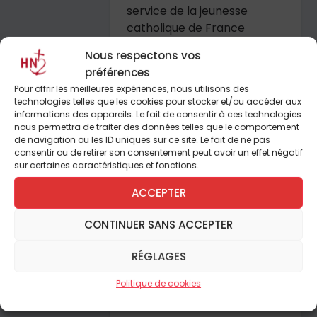
service de la jeunesse
catholique de France
Nous respectons vos
Fidèle à la « nouvelle
préférences
évangélisation » souhaitée
Pour offrir les meilleures expériences, nous utilisons des
technologies telles que les cookies pour stocker et/ou accéder aux
par Jean-Paul II,
informations des appareils. Le fait de consentir à ces technologies
l’association « Missio » est
nous permettra de traiter des données telles que le comportement
avant tout un mouvement
de navigation ou les ID uniques sur ce site. Le fait de ne pas
consentir ou de retirer son consentement peut avoir un effet négatif
de formation de jeunes
sur certaines caractéristiques et fonctions.
catholiques destinés à être
envoyés en mission dans le
ACCEPTER
monde.
CONTINUER SANS ACCEPTER
Entretien avec Henri
RÉGLAGES
d’Anselme, président de
Politique de cookies
« Missio »