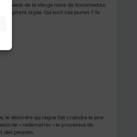
t aux pieds de la Vierge noire de Rocamadour.
 respirent la joie. Qui sont ces jeunes ? Ils
e, le désordre qui règne fait craindre le pire
asion de « redémarrer » le processus de
t des peuples.