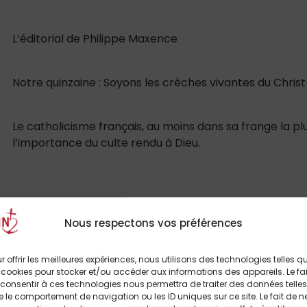
L’éditorial de Philippe Maxence
Notre quinzaine : Soyons les crèches vivantes du Chris
Le catholicisme français, au moins dans sa frange la pl
l’importance du culte rendu à Dieu.
Nous respectons vos préférences
Initiative chrétienne
r offrir les meilleures expériences, nous utilisons des technologies telles q
 cookies pour stocker et/ou accéder aux informations des appareils. Le fai
« Chapitre Sainte-Madeleine » : des jeunes évangélisent
consentir à ces technologies nous permettra de traiter des données telles
 le comportement de navigation ou les ID uniques sur ce site. Le fait de n