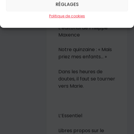
RÉGLAGES
Politique de cookies
L’éditorial de Philippe
Maxence
Notre quinzaine :
« Mais
priez mes enfants… »
Dans les heures de
doutes, il faut se tourner
vers Marie.
L’Essentiel
Libres propos sur le