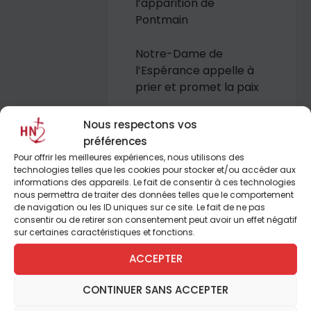
l’apparition de
Pontmain
Notre-Dame de
l’Espérance appelle à
prier et promet la paix
Il y a 150 ans, la Sainte
Nous respectons vos
Vierge apparaissait une
préférences
nouvelle fois en France
Pour offrir les meilleures expériences, nous utilisons des
technologies telles que les cookies pour stocker et/ou accéder aux
pour rappeler
informations des appareils. Le fait de consentir à ces technologies
l’importance de la
nous permettra de traiter des données telles que le comportement
prière et son efficacité.
de navigation ou les ID uniques sur ce site. Le fait de ne pas
consentir ou de retirer son consentement peut avoir un effet négatif
sur certaines caractéristiques et fonctions.
Avec Anne Bernet,
Odon de Cacqueray,
ACCEPTER
Yves Chiron, Père
Renaud Saliba, Étienne
CONTINUER SANS ACCEPTER
Sommery