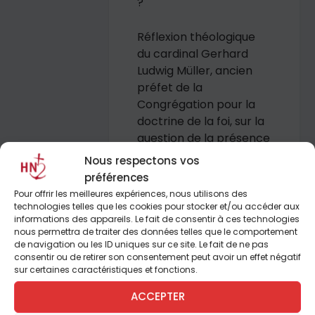
?
Réflexion théologique
du cardinal Gerhard
Ludwig Müller, ancien
préfet de la
Congrégation pour la
doctrine de la foi, sur la
question de la présence
inédite de deux papes
Nous respectons vos
au sein de l’Église.
préférences
Pour offrir les meilleures expériences, nous utilisons des
technologies telles que les cookies pour stocker et/ou accéder aux
informations des appareils. Le fait de consentir à ces technologies
nous permettra de traiter des données telles que le comportement
L’éditorial de Philippe
de navigation ou les ID uniques sur ce site. Le fait de ne pas
consentir ou de retirer son consentement peut avoir un effet négatif
Maxence
sur certaines caractéristiques et fonctions.
Notre quinzaine : Notre
ACCEPTER
espérance est dans