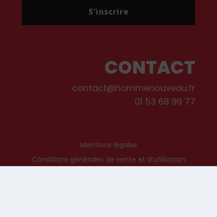
S'inscrire
CONTACT
contact@hommenouveau.fr
01 53 68 99 77
Mentions légales
Conditions générales de vente et d’utilisation
Politique de cookies
Qui sommes-nous ?
© Les Editions de L’Homme Nouveau, 2022. Tous droits réservés.