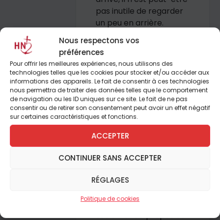
pas inutile de regarder
un peu en arrière.
Nous respectons vos
préférences
Pour offrir les meilleures expériences, nous utilisons des
Dossier
technologies telles que les cookies pour stocker et/ou accéder aux
informations des appareils. Le fait de consentir à ces technologies
nous permettra de traiter des données telles que le comportement
Scoutisme catholique
de navigation ou les ID uniques sur ce site. Le fait de ne pas
consentir ou de retirer son consentement peut avoir un effet négatif
sur certaines caractéristiques et fonctions.
Un siècle et beaucoup
d’histoires
ACCEPTER
Le centenaire du
CONTINUER SANS ACCEPTER
scoutisme catholique a
montré la permanence
RÉGLAGES
de conceptions
Politique de cookies
différentes, non
seulement à propos du