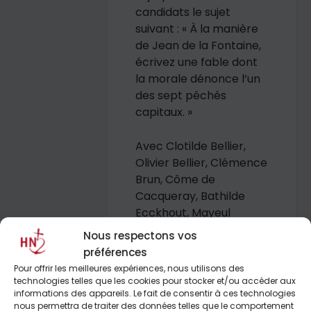
candidats le sujet
suivant : « À la manière
de Jean de la Fontaine,
écrivez une fable dont
la morale dénonce l’un
des sept péchés
capitaux. »
Avec Clotilde Bellier,
Olivier Bellier, Clémence
Brun, Côme de
Cacqueray, Bathilde
Ecckhout, Mayeul
Renard, Tiphaine Vaur
Nous respectons vos
préférences
Pour offrir les meilleures expériences, nous utilisons des
technologies telles que les cookies pour stocker et/ou accéder aux
informations des appareils. Le fait de consentir à ces technologies
L’éditorial de Philippe
nous permettra de traiter des données telles que le comportement