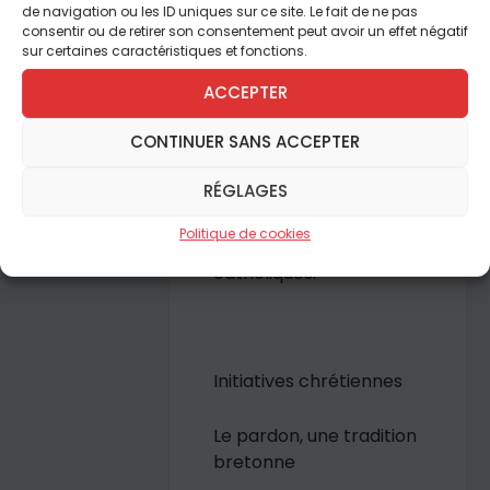
Maxence
de navigation ou les ID uniques sur ce site. Le fait de ne pas
consentir ou de retirer son consentement peut avoir un effet négatif
sur certaines caractéristiques et fonctions.
Notre quinzaine :
Après
Traditionis
ACCEPTER
Custodes…
CONTINUER SANS ACCEPTER
L’heure est à la prière
RÉGLAGES
pour le pape, les
évêques et la paix
Politique de cookies
surnaturelle entre
catholiques.
Initiatives chrétiennes
Le pardon, une tradition
bretonne