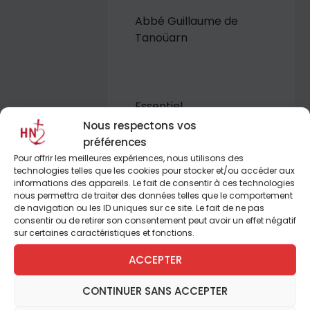
Abbé Guillaume de
Tanoüarn
Essentiel
Nous respectons vos
La magistrale leçon de
préférences
vie du bienheureux
Pour offrir les meilleures expériences, nous utilisons des
technologies telles que les cookies pour stocker et/ou accéder aux
Franz Jägerstätter
informations des appareils. Le fait de consentir à ces technologies
nous permettra de traiter des données telles que le comportement
Le dernier film de
de navigation ou les ID uniques sur ce site. Le fait de ne pas
consentir ou de retirer son consentement peut avoir un effet négatif
Terrence Malick,
Une
sur certaines caractéristiques et fonctions.
vie cachée
, est
l’occasion de revenir
ACCEPTER
sur la notion de
responsabilité
CONTINUER SANS ACCEPTER
personnelle du citoyen