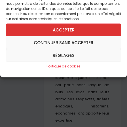
nous permettra de traiter des données telles que le comportement
mieux appréhender le
de navigation ou les ID uniques sur ce site. Le fait de ne pas
consentir ou de retirer son consentement peut avoir un effet négatif
présent et avons rencontré
sur certaines caractéristiques et fonctions.
des curés qui nous ont fait
voir un peu de la réalité des
ACCEPTER
paroisses de France. Des
CONTINUER SANS ACCEPTER
évêques ont donné une
vision plus globale en
RÉGLAGES
évoquant la formation des
prêtres, les enjeux financiers,
Politique de cookies
l’évangélisation d’une
société « liquide »… Ils nous
ont parlé sans langue de
buis. Les laïcs dans leurs
domaines respectifs, fidèles
engagés, historiens,
économes, ont apporté leur
expertise.