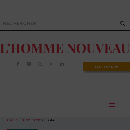
JE FAIS UN DON
Accueil
/
Hors-série
/ HS 44