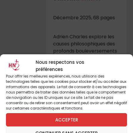
Décembre 2025, 68 pages
Adrien Charles explore les
causes philosophiques des
profonds bouleversements
modernes dans le domaine
Nous respectons vos
artistique et dresse un large
préférences
panorama des effets de
Pour offrir les meilleures expériences, nous utilisons des
cette révolution esthétique
technologies telles que les cookies pour stocker et/ou accéder aux
dans de nombreux
informations des appareils. Le fait de consentir à ces technologies
nous permettra de traiter des données telles que le comportement
domaines.
de navigation ou les ID uniques sur ce site. Le fait de ne pas
consentir ou de retirer son consentement peut avoir un effet négatif
sur certaines caractéristiques et fonctions.
JE COMMANDE
ACCEPTER
CONTINUER SANS ACCEPTER