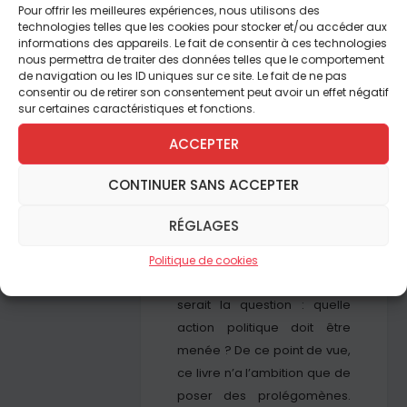
Les Catholiques doivent-ils
Pour offrir les meilleures expériences, nous utilisons des
technologies telles que les cookies pour stocker et/ou accéder aux
et peuvent-ils encore agir en
informations des appareils. Le fait de consentir à ces technologies
politique ? Question simple
nous permettra de traiter des données telles que le comportement
de navigation ou les ID uniques sur ce site. Le fait de ne pas
dans sa formulation, mais
consentir ou de retirer son consentement peut avoir un effet négatif
complexe dans sa ou ses
sur certaines caractéristiques et fonctions.
réponses, dans la mesure
ACCEPTER
où il convient d’éviter
certains écueils qui ont tous
CONTINUER SANS ACCEPTER
pour caractéristique
d’empêcher une véritable
RÉGLAGES
action vraiment catholique
dans le vaste champ de la
Politique de cookies
politique. Plus difficile encore
serait la question : quelle
action politique doit être
menée ? De ce point de vue,
ce livre n’a l’ambition que de
poser des prolégomènes.