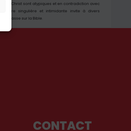
e du Christ sont atypiques et en contradiction avec
œuvre singulière et intimidante invite à divers
main basse sur la Bible.
CONTACT