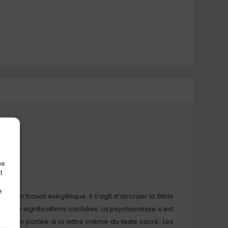
ue
t
e
e son travail exégétique. Il s’agit d’aborder la Bible
r de significations cachées. La psychanalyse s’est
attention portée à la lettre même du texte sacré. Les