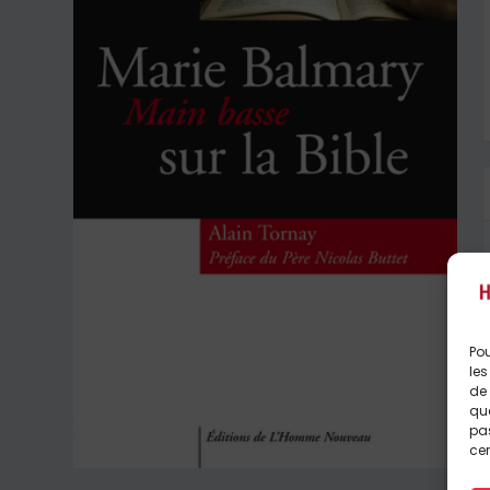
Pou
les
de 
que
pas
cer