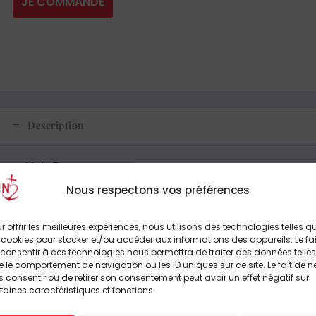
JE COMMANDE
Description
Alain Tornay
Nous respectons vos préférences
274 pages
r offrir les meilleures expériences, nous utilisons des technologies telles q
 cookies pour stocker et/ou accéder aux informations des appareils. Le fai
consentir à ces technologies nous permettra de traiter des données telles
 le comportement de navigation ou les ID uniques sur ce site. Le fait de n
L’écoute psychanalytique est le métier de Marie Balmary et inspir
 consentir ou de retirer son consentement peut avoir un effet négatif sur
comme en psychanalyse on écoute un rêve supposé être porteu
taines caractéristiques et fonctions.
déjà affrontée à l’Écriture Sainte, mais jamais avec une telle 