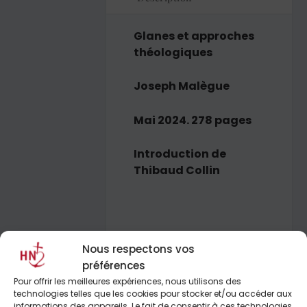
Glanes et approches
théologiques
Joseph Malègue
Mai 2024. 278 pages
Introduction de
Thibaud Collin
Joseph Malègue est de
Nous respectons vos
retour ! Ce romancier
préférences
catholique (1876-1940)
Pour offrir les meilleures expériences, nous utilisons des
est connu pour être
technologies telles que les cookies pour stocker et/ou accéder aux
l’auteur d’un unique
informations des appareils. Le fait de consentir à ces technologies