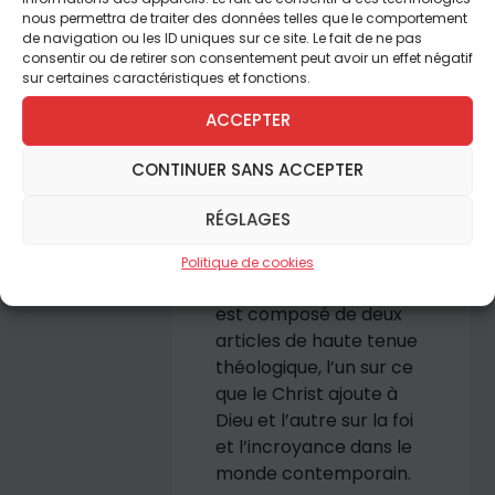
nous permettra de traiter des données telles que le comportement
roman, le chef-
de navigation ou les ID uniques sur ce site. Le fait de ne pas
d’oeuvre
Augustin ou le
consentir ou de retirer son consentement peut avoir un effet négatif
Maître est là
, de
sur certaines caractéristiques et fonctions.
nombreuses fois
ACCEPTER
réédité depuis sa
parution en
CONTINUER SANS ACCEPTER
1933.
Pénombres
(1939)
est au service d’un
RÉGLAGES
approfondissement de
l’intelligence de la foi et
Politique de cookies
de son appropriation. Il
est composé de deux
articles de haute tenue
théologique, l’un sur ce
que le Christ ajoute à
Dieu et l’autre sur la foi
et l’incroyance dans le
monde contemporain.