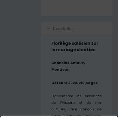
Description
Florilège salésien sur
le mariage chrétien
Chanoine Amaury
Montjean
Octobre 2023. 210 pages
Franchissant les distances
de l’Histoire et de nos
cultures, Saint François de
Sales, Evêque de Genève de