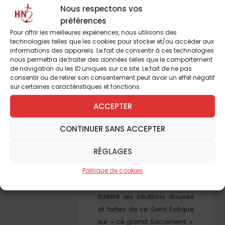
Nous respectons vos
1602 à 1622, s’adresse aux
préférences
époux chrétiens avec une
Pour offrir les meilleures expériences, nous utilisons des
étonnante perspicacité. Il n’a
technologies telles que les cookies pour stocker et/ou accéder aux
certes pas écrit de traité
informations des appareils. Le fait de consentir à ces technologies
systématique du mariage, ni
nous permettra de traiter des données telles que le comportement
de navigation ou les ID uniques sur ce site. Le fait de ne pas
de manuel de préparation à
consentir ou de retirer son consentement peut avoir un effet négatif
l’adresse des fiancés ; c’est
sur certaines caractéristiques et fonctions.
pourquoi les innombrables
ACCEPTER
lieux salésiens ayant trait au
mariage – amitié conjugale,
CONTINUER SANS ACCEPTER
contrat, éducation, union au
Christ-époux, procréation,
RÉGLAGES
sacrement, législation – ont
Politique de cookies
été parcourus dans ce livre,
afin de transmettre avec
fidélité les intuitions douces
et fortes de ce Saint Evêque
sur
« ce grand Sacrement »
.