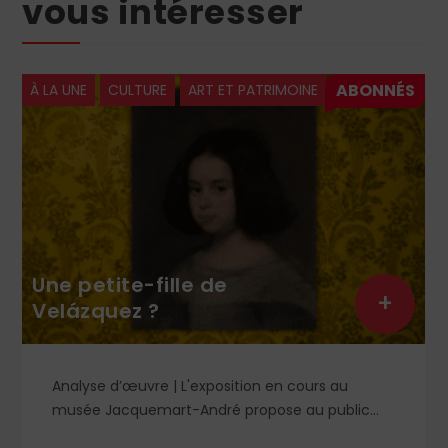
vous intéresser
À LA UNE
CULTURE
ART ET PATRIMOINE
Une petite-fille de
+
Velázquez ?
Analyse d’œuvre | L'exposition en cours au
musée Jacquemart-André propose au public
des chefs-d’œuvre de la peinture baroque