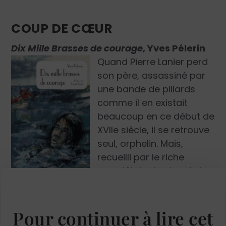
COUP DE CŒUR
Dix Mille Brasses de courage
,
Yves Pélerin
Quand Pierre Lanier perd
son père, assassiné par
une bande de pillards
comme il en existait
beaucoup en ce début de
XVII
e
siècle, il se retrouve
seul, orphelin. Mais,
recueilli par le riche
propriétaire terrien de la
région qui l’élève comme son fils, il devient
bientôt autant instruit qu’excellent bretteur.
Cependant les temps sont encore troublés
Pour continuer à lire cet
par les
querelles de religion
entretenues