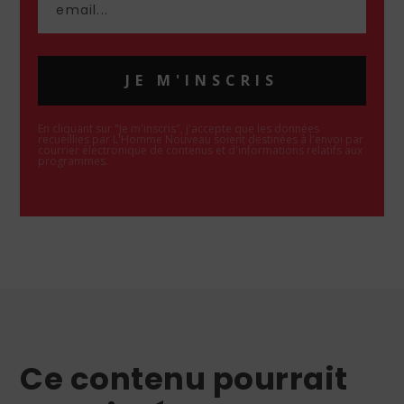
JE M'INSCRIS
En cliquant sur "Je m'inscris", j'accepte que les données
recueillies par L'Homme Nouveau soient destinées à l'envoi par
courrier électronique de contenus et d'informations relatifs aux
programmes.
Ce contenu pourrait