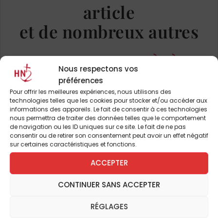
article
par le soutien de l’Angleterre. Aussi, pour
permettre aux paysans de continuer à
et de nombreux autres
travailler la terre de son bienfaiteur, Pierre
s’engage à leur place dans les armées du
ABONNEZ-VOUS DÈS À
roi. Enrôlé dans le célèbre régiment de
Nous respectons vos
PRÉSENT
Champagne, le voilà sur
l’île de Ré
,
préférences
assiégée par la flotte anglaise. Et malgré la
Pour offrir les meilleures expériences, nous utilisons des
technologies telles que les cookies pour stocker et/ou accéder aux
vaillance des défenseurs, le siège s’éternise
informations des appareils. Le fait de consentir à ces technologies
JE M'ABONNE
dramatiquement. Comment prévenir le roi
nous permettra de traiter des données telles que le comportement
de navigation ou les ID uniques sur ce site. Le fait de ne pas
de cette situation tragique et obtenir les
consentir ou de retirer son consentement peut avoir un effet négatif
secours nécessaires ? Pierre propose alors
sur certaines caractéristiques et fonctions.
une idée qui semble insensée : traverser les
ACCEPTER
lignes ennemies à la nage… soit 17 kilomètres
jusqu’à la côte ! Cette histoire incroyable est
CONTINUER SANS ACCEPTER
magnifiquement contée dans une langue
RÉGLAGES
maîtrisée au riche vocabulaire, au style