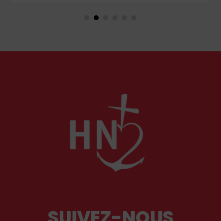
espagnole, parmi lesquels un portrait d'enfant
dans un style qui tranche avec les ceux qui
rendirent si célèbre Velázquez, le maître du Siglo
de Oro, auprès des cours européennes.
SUIVEZ-NOUS