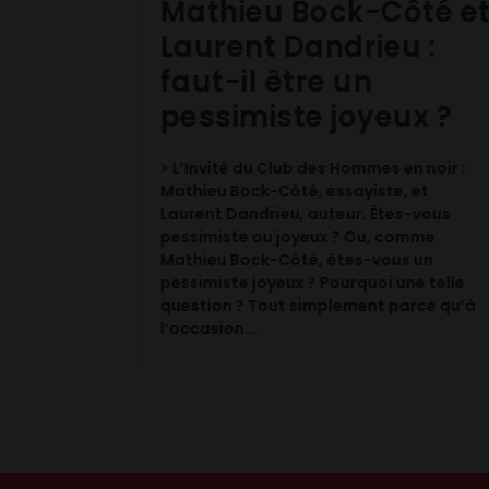
PX :
Mathieu Bock-Côté e
Laurent Dandrieu :
faut-il être un
ne avec la
pessimiste joyeux ?
iale
uestion des
 conférés le
> L’Invité du Club des Hommes en noir :
rêtres de la
Mathieu Bock-Côté, essayiste, et
Pie X.
Laurent Dandrieu, auteur. Êtes-vous
pessimiste ou joyeux ? Ou, comme
Mathieu Bock-Côté, êtes-vous un
pessimiste joyeux ? Pourquoi une telle
question ? Tout simplement parce qu’à
l’occasion...