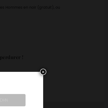
des Hommes en noir (gratuit), ou
perdurer !
×
 CDHN