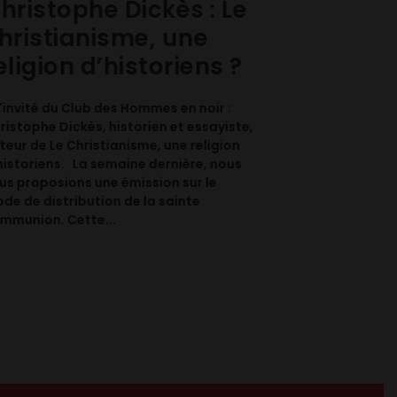
hristophe Dickès : Le
Commun
hristianisme, une
lèvres 
eligion d’historiens ?
interdir
L'invité du Club des Hommes en noir :
Si l’actualité
ristophe Dickès, historien et essayiste,
jours-ci, nou
teur de Le Christianisme, une religion
traiter un su
historiens. La semaine dernière, nous
mode de trans
us proposions une émission sur le
communion. 
de de distribution de la sainte
américain aura
mmunion. Cette...
communion da
de...