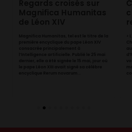
t
Regards croisés sur
C
Magnifica Humanitas
c
de Léon XIV
r
Magnifica Humanitas, tel est le titre de la
> 
première encyclique du pape Léon XIV
Ch
consacrée principalement à
au
l’Intelligence artificielle. Publié le 25 mai
d’
dernier, elle a été signée le 15 mai, jour où
vo
le pape Léon XIII avait signé sa célèbre
mo
encyclique Rerum novarum...
co