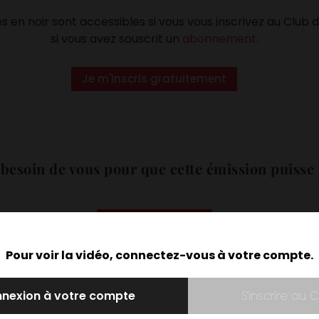
en noir sont accessibles si vous vous inscrivez au Club 
si vous avez souscrit un
abonnement
.
Je m'inscris gratuitement
besoin de vous pour que cette émission puisse 
Faire un don
Pour voir la vidéo, connectez-vous à votre compte.
Nous respectons vos préférences
nexion à votre compte
S’inscrire au