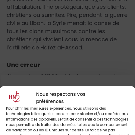
affabulation. Il ne protégeait que ses clients,
chrétiens ou sunnites. Pire, pendant la guerre
civile au Liban, la Syrie menait la danse de
tous les clans musulmans contre les
chrétiens qui vivaient sous la menace de
l’artillerie de Hafez al-Assad.
Une erreur
Alors oui, en 2011 l’Occident a eu raison de
soutenir la révolution contre ce régime. Mais
au tournant de 2016, il a commis un crime en
Nous respectons vos
abandonnant ceux qu’il avait soutenus.
Pour continuer à lire cet
préférences
Parce que, agissant ainsi, il a laissé le terrain
Pour offrir les meilleures expériences, nous utilisons des
article
technologies telles que les cookies pour stocker et/ou accéder aux
libre à d’autres : les Iraniens et les Russes
informations des appareils. Le fait de consentir à ces technologies
d’une part, les organisations radicales
et de nombreux autres
nous permettra de traiter des données telles que le comportement
de navigation ou les ID uniques sur ce site. Le fait de ne pas
islamistes, comme Al-Qaïda et Daech,