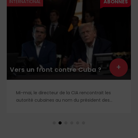
INTERNATIONAL
+
Vers un front contre Cuba ?
Mi-mai, le directeur de la CIA rencontrait les
autorité cubaines au nom du président des
États-Unis de façon ostentatoire. L’idée étant de
faire pression sur l’île pour obtenir des réformes
de gouvernance, dans la lignée du Vénézuela et
de l’Iran. Jusqu’où Donald Trump est-il prêt à
aller ?