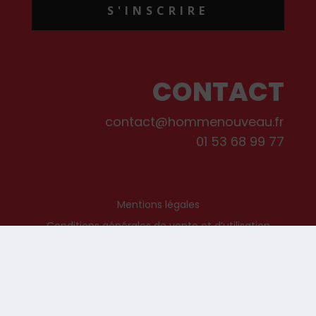
S'INSCRIRE
CONTACT
contact@hommenouveau.fr
01 53 68 99 77
Mentions légales
Conditions générales de vente et d’utilisation
Politique de cookies
Qui sommes-nous ?
© Les Editions de L’Homme Nouveau, 2022. Tous droits réservés.