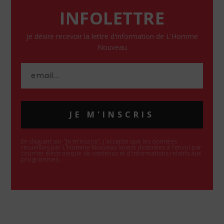
INFOLETTRE
Je désire recevoir la lettre d'information de L'Homme
Nouveau
JE M'INSCRIS
En cliquant sur "Je m'inscris", j'accepte que les données
recueillies par L'Homme Nouveau soient destinées à l'envoi par
courrier électronique de contenus et d'informations relatifs aux
programmes.