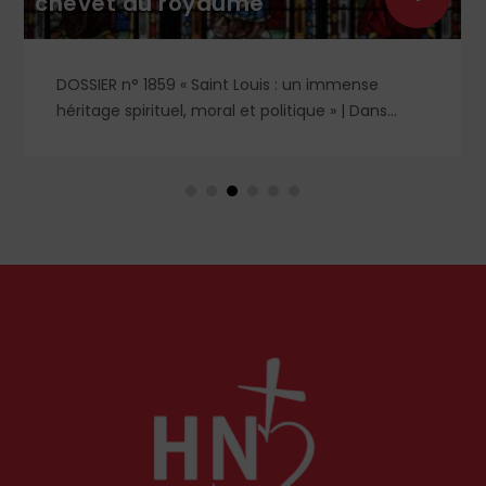
chevet du royaume
DOSSIER n° 1859 « Saint Louis : un immense
héritage spirituel, moral et politique » | Dans
l'ombre et la lumière du règne de saint Louis,
deux figures féminines s'imposent : Blanche de
Castille, mère dévouée et reine de fer, et
Marguerite de Provence, reine pieuse et épouse
fidèle. À travers leurs influences respectives, se
lit l'équilibre singulier d'une royauté en acte,
structurée par la foi chrétienne.