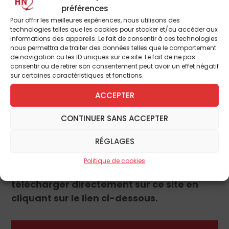
Guéranger souhaitait volontiers à ses
préférences
correspondants de devenir « alléluia des
Pour offrir les meilleures expériences, nous utilisons des
pieds jusqu’à la tête ». L’Église a le cœur en
technologies telles que les cookies pour stocker et/ou accéder aux
informations des appareils. Le fait de consentir à ces technologies
fête, son Sauveur est ressuscité, la vie a
nous permettra de traiter des données telles que le comportement
triomphé, alors chantons alléluia !
de navigation ou les ID uniques sur ce site. Le fait de ne pas
consentir ou de retirer son consentement peut avoir un effet négatif
sur certaines caractéristiques et fonctions.
Pour entendre cet
Alleluia
ACCEPTER
Ce billet est extrait du dernier numéro de
CONTINUER SANS ACCEPTER
L’Homme Nouveau
RÉGLAGES
que vous pouvez commander à nos
bureaux (10 rue Rosenwald, 75015 Paris.
Politique de cookies
Tél. : 01 53 68 99 77, au prix de 4 euros), ou
télécharger directement sur ce site en
cliquant sur le lien ci-dessous.