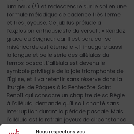
lumineux (*) et redescendre sur le sol en une
formule mélodique de cadence très ferme
et très joyeuse. Ce jubilus pré­lude à
l’explosion enthousiaste du verset : « Rendez
grâce au Seigneur car Il est bon, car sa
miséricorde est éternelle ». Il inaugure aussi
la longue et belle série des alléluias du
temps pascal. L’alléluia est devenu le
symbole privilégié de la joie triomphante de
l’Église, et il va retentir sans réserve dans la
liturgie, de Pâques à la Pentecôte. Saint
Benoît qui consacre un chapitre de sa Règle
à l’allé
luia, demande qu’il soit chanté sans
interruption durant la période pascale. Mais
l’alléluia est le refrain joyeux de circonstance
qui doit résonner dans toute notre vie. Dom
Nous respectons vos