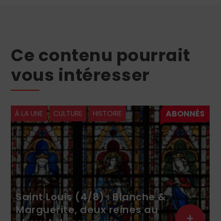
Ce contenu pourrait
vous intéresser
À LA UNE
CULTURE
HISTOIRE
Saint Louis (4/8) : Blanche &
Marguerite, deux reines au
+