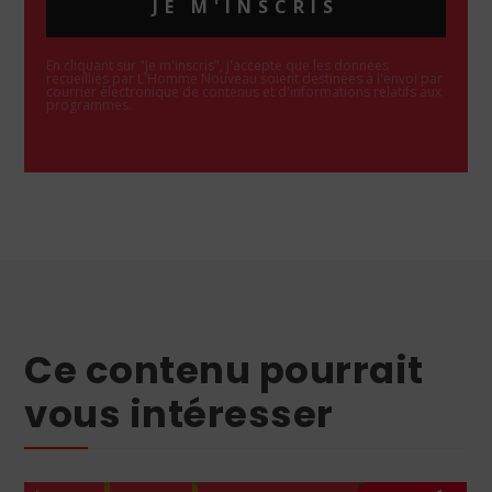
JE M'INSCRIS
En cliquant sur "Je m'inscris", j'accepte que les données
recueillies par L'Homme Nouveau soient destinées à l'envoi par
courrier électronique de contenus et d'informations relatifs aux
programmes.
Ce contenu pourrait
vous intéresser