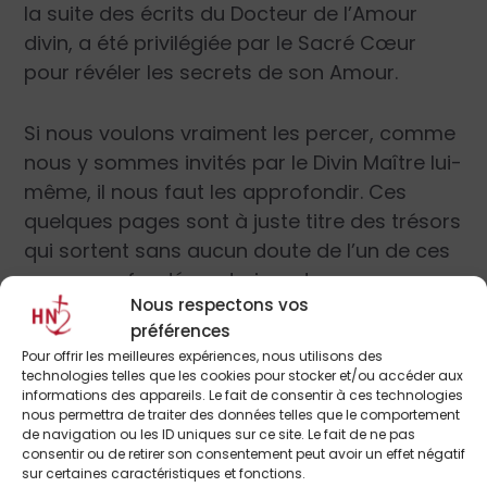
la suite des écrits du Docteur de l’Amour
divin, a été privilégiée par le Sacré Cœur
pour révéler les secrets de son Amour.
Si nous voulons vraiment les percer, comme
nous y sommes invités par le Divin Maître lui-
même, il nous faut les approfondir. Ces
quelques pages sont à juste titre des trésors
qui sortent sans aucun doute de l’un de ces
cœurs profondément aimants.
Nous respectons vos
préférences
Ces âmes profondément unies au Seigneur
Pour offrir les meilleures expériences, nous utilisons des
se trouvent dans tous les « états de vie ».
technologies telles que les cookies pour stocker et/ou accéder aux
Bien entendu dans les monastères
informations des appareils. Le fait de consentir à ces technologies
nous permettra de traiter des données telles que le comportement
contemplatifs, et elles soutiennent le monde
de navigation ou les ID uniques sur ce site. Le fait de ne pas
tout entier. Elles sont souvent privilégiées. En
consentir ou de retirer son consentement peut avoir un effet négatif
sur certaines caractéristiques et fonctions.