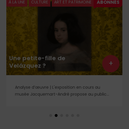
À LA UNE
CULTURE
ART ET PATRIMOINE
Une petite-fille de
+
Velázquez ?
Analyse d’œuvre | L'exposition en cours au
musée Jacquemart-André propose au public
des chefs-d’œuvre de la peinture baroque
espagnole, parmi lesquels un portrait d'enfant
dans un style qui tranche avec les ceux qui
rendirent si célèbre Velázquez, le maître du Siglo
de Oro, auprès des cours européennes.