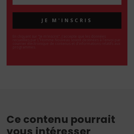
JE M'INSCRIS
En cliquant sur "Je m'inscris", j'accepte que les données
recueillies par L'Homme Nouveau soient destinées à l'envoi par
courrier électronique de contenus et d'informations relatifs aux
programmes.
Ce contenu pourrait
vous intéresser