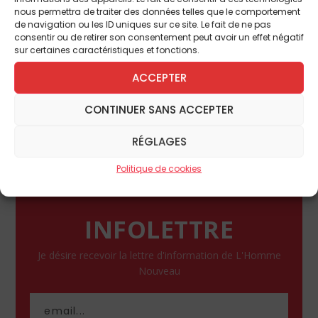
montrent qu’il ne faut jamais baisser les
nous permettra de traiter des données telles que le comportement
de navigation ou les ID uniques sur ce site. Le fait de ne pas
bras.
consentir ou de retirer son consentement peut avoir un effet négatif
Animation américaine en 3D (2015) [T] de Steve
sur certaines caractéristiques et fonctions.
Martino, d’après la BD de Charles M. Schulz,
ACCEPTER
avec Noah Schnapp/Erwann Lavigne (Charlie
Brown), Hadley Belle Miller/Juliette Gesteau
CONTINUER SANS ACCEPTER
(Lucy), Mariel Sheets/Paloma Josso (Sally),
Alexander Garfin/Aloïs Agaesse-Mahieu
RÉGLAGES
(Linus) (1h28). Sortie le 23 décembre.
Politique de cookies
INFOLETTRE
Je désire recevoir la lettre d'information de L'Homme
Nouveau