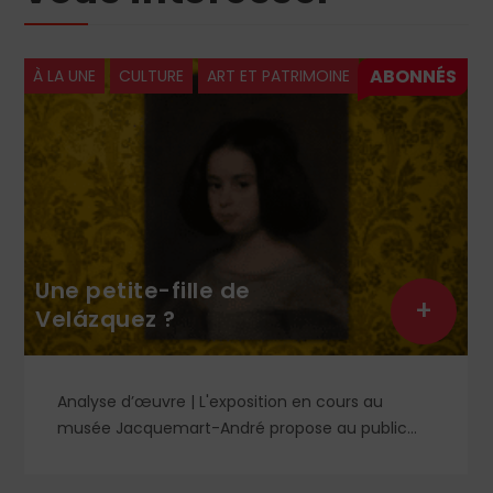
À LA UNE
CULTURE
ART ET PATRIMOINE
Une petite-fille de
+
Velázquez ?
Analyse d’œuvre | L'exposition en cours au
musée Jacquemart-André propose au public
des chefs-d’œuvre de la peinture baroque
espagnole, parmi lesquels un portrait d'enfant