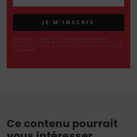
JE M'INSCRIS
En cliquant sur "Je m'inscris", j'accepte que les données
recueillies par L'Homme Nouveau soient destinées à l'envoi par
courrier électronique de contenus et d'informations relatifs aux
programmes.
Ce contenu pourrait
vous intéresser