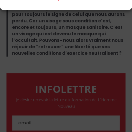
visage que le pouvoir consent finalement à
nous rendre, après nous l’avoir dérobé, sera
pour toujours le signe de celui que nous aurons
perdu. Car un visage sous condition c’est,
encore et toujours, un masque sanitaire. C’est
un visage qui est devenu le masque qui
l’occultait. Pouvons- nous alors vraiment nous
réjouir de “retrouver” une liberté que ses
nouvelles conditions d’exercice neutralisent ?
INFOLETTRE
Je désire recevoir la lettre d'information de L'Homme
Nouveau