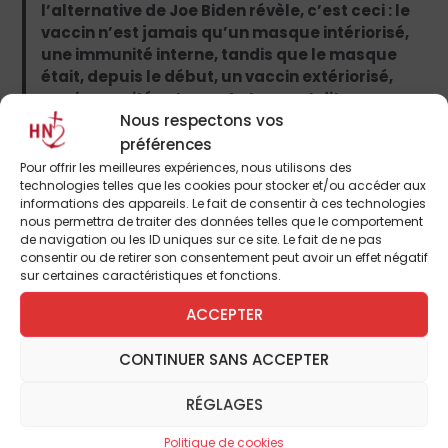
l’alternative de Joe Biden révèle, c’est ceci : le
vaccin n’est jamais qu’un masque intériorisé,
une immunité interne, tandis que le masque
était, depuis le début, un vaccin extériorisé,
une immunité externe. Autrement dit, nous ne
Nous respectons vos
sommes plus liés que par une méfiance qui
nous éloigne toujours plus les uns des autres.
préférences
(…)
Pour offrir les meilleures expériences, nous utilisons des
technologies telles que les cookies pour stocker et/ou accéder aux
informations des appareils. Le fait de consentir à ces technologies
“Vaxxed or masked” : le slogan que Joe Biden a
nous permettra de traiter des données telles que le comportement
cru bon de porter lui-même dit en trois mots la
de navigation ou les ID uniques sur ce site. Le fait de ne pas
vérité d’une transformation sociale et politique
consentir ou de retirer son consentement peut avoir un effet négatif
sans précédent. Avoir un visage sera
sur certaines caractéristiques et fonctions.
désormais le privilège de ceux qui auront
ACCEPTER
prouvé leur obéissance. Être un visage
supposera de passer un permis. La visibilité
CONTINUER SANS ACCEPTER
récompensera les partisans de ce nouveau
contrat social, sécuritaire et sanitaire. Mais si
RÉGLAGES
l’esclave se dit en grec a-prosopon,
littéralement “celui qui n’a pas de visage”, le
Politique de cookies