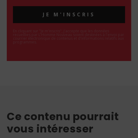
JE M'INSCRIS
En cliquant sur "Je m'inscris", j'accepte que les données
recueillies par L'Homme Nouveau soient destinées à l'envoi par
courrier électronique de contenus et d'informations relatifs aux
programmes.
Ce contenu pourrait
vous intéresser