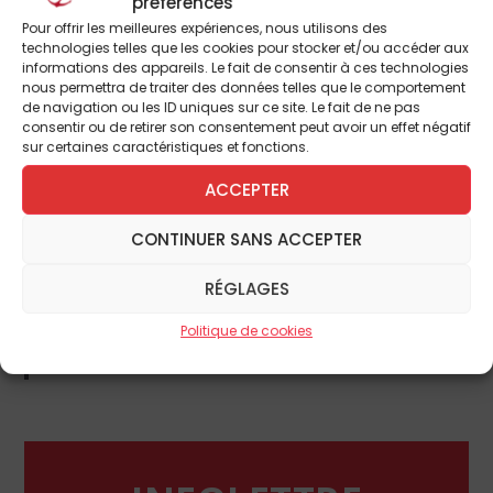
préférences
est petite, la comédienne qui joue Ana
Pour offrir les meilleures expériences, nous utilisons des
adulte et la marionnettiste incarnant aussi la
technologies telles que les cookies pour stocker et/ou accéder aux
figure de la mère d’Ana. Le décor très ajusté
informations des appareils. Le fait de consentir à ces technologies
nous permettra de traiter des données telles que le comportement
au rythme de la pièce enveloppe le
de navigation ou les ID uniques sur ce site. Le fait de ne pas
mouvement de la pensée et des sentiments
consentir ou de retirer son consentement peut avoir un effet négatif
sur certaines caractéristiques et fonctions.
d’Ana et contribue fortement à la perception
de ce qui se joue réellement au-delà du fictif
ACCEPTER
dans la réalité des situations décrites. Une
CONTINUER SANS ACCEPTER
pièce forte et pleine d’intelligence !
Théâtre Artistic Athévains, 45 bis rue Richard
RÉGLAGES
Lenoir, Paris XI
e
, jusqu’au 17 avril. Mardi,
mercredi à 20 h 30 ; jeudi, vendredi à 19 h ;
Politique de cookies
samedi à 16 h et 20 h 30 ; dimanche à 15 h. Rés. :
01 43 56 38 32.