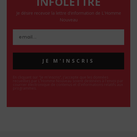
INFOLETTRE
Je désire recevoir la lettre d'information de L'Homme
Nouveau
JE M'INSCRIS
En cliquant sur "Je m'inscris", j'accepte que les données
recueillies par L'Homme Nouveau soient destinées à l'envoi par
courrier électronique de contenus et d'informations relatifs aux
programmes.