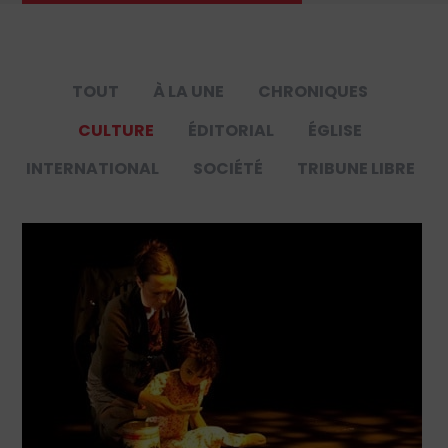
TOUT
À LA UNE
CHRONIQUES
CULTURE
ÉDITORIAL
ÉGLISE
INTERNATIONAL
SOCIÉTÉ
TRIBUNE LIBRE