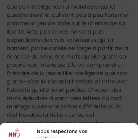
que son intelligence lui manifeste qui la
questionnent et qui vont peu à peu l’orienter
comme un jeu de piste sur le chemin de sa
liberté. Ana, pas à pas, ne sera plus
dépendante des voix extérieures qui la
hantent, parce qu’elle se forge à partir de la
richesse du sens des mots qu’elle goûte sa
propre voix intérieure. Elle va comprendre
l’histoire de la jeune fille intelligente que son
grand-père lui racontait enfant et retrouver
l’identité qu’elle avait perdue. Chacun des
mots épluchés à partir des lettres du mot
mariage ouvre une scène différente où le
réel traverse la fiction. Le jeu est
extrêmement bien conçu, associant une
marionnette représentant Ana quand elle
Nous respectons vos