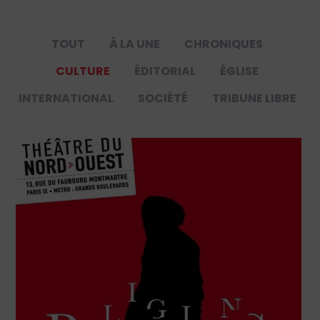
TOUT
À LA UNE
CHRONIQUES
CULTURE
ÉDITORIAL
ÉGLISE
INTERNATIONAL
SOCIÉTÉ
TRIBUNE LIBRE