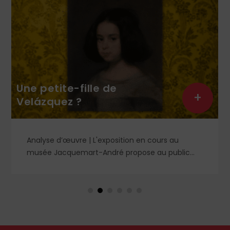
Une petite-fille de
+
Velázquez ?
Analyse d’œuvre | L'exposition en cours au
musée Jacquemart-André propose au public
des chefs-d’œuvre de la peinture baroque
espagnole, parmi lesquels un portrait d'enfant
dans un style qui tranche avec les ceux qui
rendirent si célèbre Velázquez, le maître du Siglo
de Oro, auprès des cours européennes.