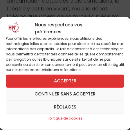
d’incarnation du jeu des trois comédiens, le
théâtre y est bien vivant, mais le débat
théologique y perd de sa force. La pièce n’a
pas pu échapper à cette confrontation
Nous respectons vos
théorique des discours. Mais elle a l’immense
préférences
Pour offrir les meilleures expériences, nous utilisons des
mérite de rendre possible, dans l’état actuel
technologies telles que les cookies pour stocker et/ou accéder aux
d’ignorance ou d’idées toutes faites sur des
informations des appareils. Le fait de consentir à ces technologies
nous permettra de traiter des données telles que le comportement
sujets aussi graves, un niveau de réflexion et
de navigation ou les ID uniques sur ce site. Le fait de ne pas
d’interrogations qui nous sortent de ce prêt-
consentir ou de retirer son consentement peut avoir un effet négatif
sur certaines caractéristiques et fonctions.
à-porter superficiel où se situe
habituellement le dialogue des religions. Elle
ACCEPTER
est aussi par la grâce des comédiens,
CONTINUER SANS ACCEPTER
Pascal Guignard-Cordelier, Pierre Sourdive
et Samantha Sanson un beau et bon
RÉGLAGES
moment de théâtre.
Théâtre du Nord-Ouest, 13, rue du Faubourg
Politique de cookies
Montmartre, Paris IX
e
. Représentations en