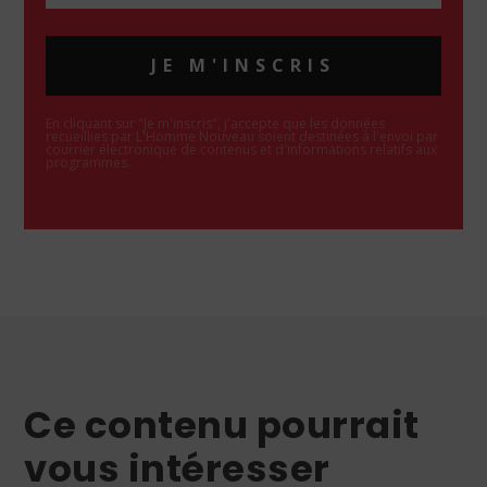
JE M'INSCRIS
En cliquant sur "Je m'inscris", j'accepte que les données
recueillies par L'Homme Nouveau soient destinées à l'envoi par
courrier électronique de contenus et d'informations relatifs aux
programmes.
Ce contenu pourrait
vous intéresser