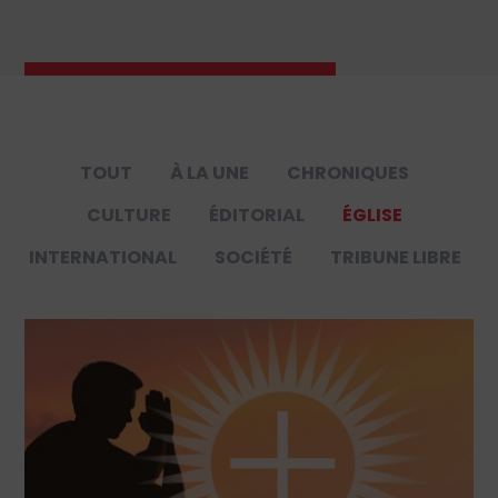
TOUT
À LA UNE
CHRONIQUES
CULTURE
ÉDITORIAL
ÉGLISE
INTERNATIONAL
SOCIÉTÉ
TRIBUNE LIBRE