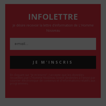
INFOLETTRE
Je désire recevoir la lettre d'information de L'Homme
Nouveau
JE M'INSCRIS
En cliquant sur "Je m'inscris", j'accepte que les données
recueillies par L'Homme Nouveau soient destinées à l'envoi par
courrier électronique de contenus et d'informations relatifs aux
programmes.