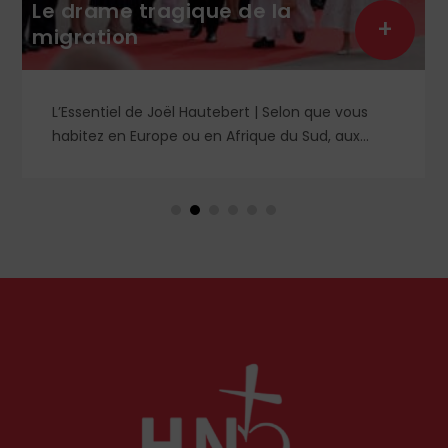
tragique de la
pensée sous 
+
férule de l’
de Joël Hautebert | Selon que vous
Que prévoit le 
urope ou en Afrique du Sud, aux
l’Arcom ? Derriè
u en Libye, vos propos seront
langage rassuran
comme racistes ou non. Les récents
de la lutte cont
aux Pays-Bas ou en Irlande
un système liber
 question de l'accueil des migrants,
censure des co
t avant tout pouvoir rester chez eux,
numériques.
appelé Léon XIV récemment.