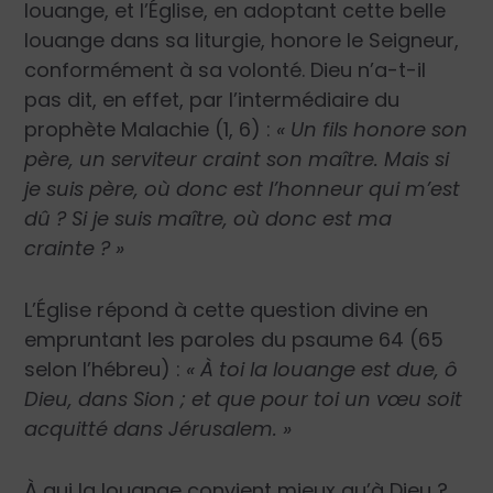
louange, et l’Église, en adoptant cette belle
louange dans sa liturgie, honore le Seigneur,
conformément à sa volonté. Dieu n’a-t-il
pas dit, en effet, par l’intermédiaire du
prophète Malachie (1, 6) :
« Un fils honore son
père, un serviteur craint son maître. Mais si
je suis père, où donc est l’honneur qui m’est
dû ? Si je suis maître, où donc est ma
crainte ? »
L’Église répond à cette question divine en
empruntant les paroles du psaume 64 (65
selon l’hébreu) :
« À toi la louange est due, ô
Dieu, dans Sion ; et que pour toi un vœu soit
acquitté dans Jérusalem. »
À qui la louange convient mieux qu’à Dieu ?