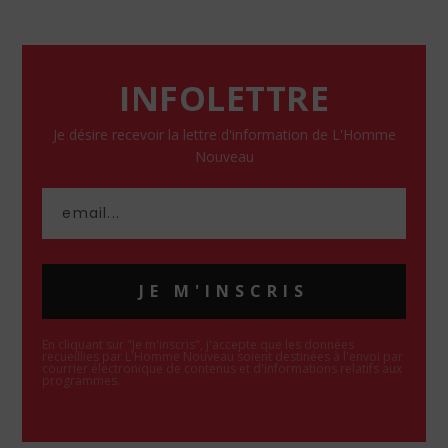
INFOLETTRE
Je désire recevoir la lettre d'information de L'Homme
Nouveau
JE M'INSCRIS
En cliquant sur "Je m'inscris", j'accepte que les données
recueillies par L'Homme Nouveau soient destinées à l'envoi par
courrier électronique de contenus et d'informations relatifs aux
programmes.