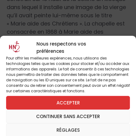
dans lequel il installe une image de la vierge
qu’il avait peinte lui-même sous le titre
« Marie aide des Chrétiens ». La chapelle est
consacrée en 1868 à Marie aide des
Chrétiens. A partir de là, le sanctuaire va vite
Nous respectons vos
devenir le sanctuaire national, une sorte de
préférences
Lourdes chinois. Le pèlerinage national se
Pour offrir les meilleures expériences, nous utilisons des
déroule tous les ans le 24 mai, fête de Marie
technologies telles que les cookies pour stocker et/ou accéder aux
informations des appareils. Le fait de consentir à ces technologies
auxiliatrice. En 1871 est entrepris la
nous permettra de traiter des données telles que le comportement
construction d’une basilique sur le haut de la
de navigation ou les ID uniques sur ce site. Le fait de ne pas
consentir ou de retirer son consentement peut avoir un effet négatif
colline. En 1924, les évêques chinois
sur certaines caractéristiques et fonctions.
consacrent leur pays à Marie et une
ACCEPTER
gigantesque statue de la Vierge portant
l’enfant est placée sur le haut de la basilique.
CONTINUER SANS ACCEPTER
Cette statue de près de quatre mètres de
hauteur sera détruite pendant la Révolution
RÉGLAGES