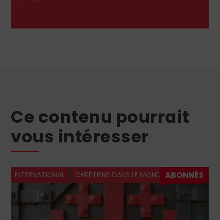
Ce contenu pourrait
vous intéresser
NS LE MONDE
INTERNATIONAL