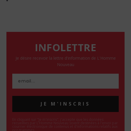
INFOLETTRE
Je désire recevoir la lettre d'information de L'Homme
Nouveau
JE M'INSCRIS
En cliquant sur "Je m'inscris", j'accepte que les données
recueillies par L'Homme Nouveau soient destinées à l'envoi par
courrier électronique de contenus et d'informations relatifs aux
programmes.