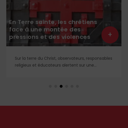
chrétiens
France-Algérie :
des
réconciliation ou faux-
+
lences
semblants ?
vateurs, responsables
Le 18 mai, Gérald Darmanin, mini
ent sur une
Justice, était en déplacement en
r des
sera prochainement au tour de S
 qui fait redouter
ministre de l’Intérieur algérien, 
e leur présence en
France pour réinstaurer « une c
sécuritaire » entre les deux pays.