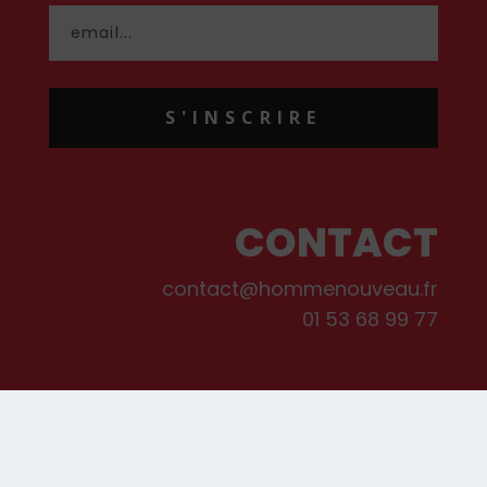
S'INSCRIRE
CONTACT
contact@hommenouveau.fr
01 53 68 99 77
Mentions légales
Conditions générales de vente et d’utilisation
Politique de cookies
Qui sommes-nous ?