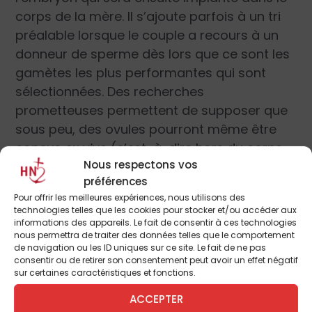
corps de la mère. Il s’ajoute parfois à un tri
préalable lorsque le couple a recours à un
donneur de sperme dès lors que ce sont les
gamètes les plus performantes qui sont
sélectionnées. Des recherches
prometteuses permettent de supposer que
sous peu, des ovules pourront même être
conçus
ex vivo
(c’est-à-dire hors du corps
Nous respectons vos
de la femme), à partir uniquement de tissus
préférences
ovariens. Là encore, un large éventail de
Pour offrir les meilleures expériences, nous utilisons des
choix sera offert aux couples. Le biologiste
technologies telles que les cookies pour stocker et/ou accéder aux
Jacques Testart parle en ces termes :
« Il ne
informations des appareils. Le fait de consentir à ces technologies
nous permettra de traiter des données telles que le comportement
devrait échapper à personne que cette
de navigation ou les ID uniques sur ce site. Le fait de ne pas
stratégie sous-tend une véritable révolution
consentir ou de retirer son consentement peut avoir un effet négatif
sur certaines caractéristiques et fonctions.
eugénique puisque tout couple pourrait
faire “évaluer” en un seul jour autant d
ACCEPTER