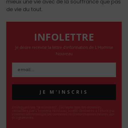
mieux une vie avec de la souffrance que pas
de vie du tout.
INFOLETTRE
Je désire recevoir la lettre d'information de L'Homme
Nouveau
JE M'INSCRIS
En cliquant sur "Je m'inscris", j'accepte que les données
recueillies par L'Homme Nouveau soient destinées à l'envoi par
courrier électronique de contenus et d'informations relatifs aux
programmes.