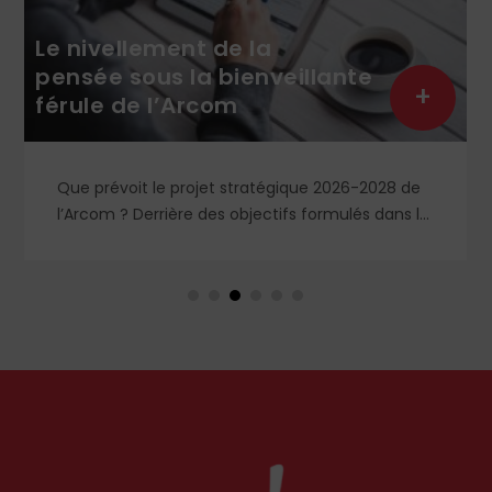
Le nivellement de la
pensée sous la bienveillante
+
férule de l’Arcom
Que prévoit le projet stratégique 2026-2028 de
l’Arcom ? Derrière des objectifs formulés dans le
langage rassurant de la protection du public et
de la lutte contre la désinformation, se dessine
un système liberticide de surveillance et de
censure des contenus médiatiques et
numériques.