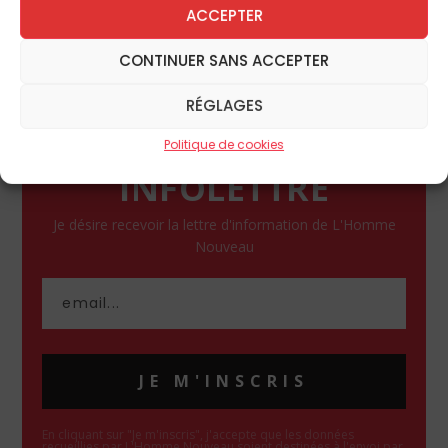
ACCEPTER
Maitena Urbistondoy
CONTINUER SANS ACCEPTER
RÉGLAGES
Politique de cookies
INFOLETTRE
Je désire recevoir la lettre d'information de L'Homme
Nouveau
JE M'INSCRIS
En cliquant sur "Je m'inscris", j'accepte que les données
recueillies par L'Homme Nouveau soient destinées à l'envoi par