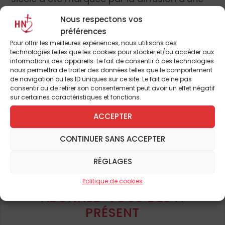
profonde hostilité envers la présence
Nous respectons vos
française – qui déjà s’était fait sentir au fil
préférences
des persécutions récurrentes qui touchèrent
Pour offrir les meilleures expériences, nous utilisons des
tout autant le clergé occidental que les
technologies telles que les cookies pour stocker et/ou accéder aux
informations des appareils. Le fait de consentir à ces technologies
vocations locales. Pour l’Église, le danger
nous permettra de traiter des données telles que le comportement
d’un amalgame entre les missionnaires et
de navigation ou les ID uniques sur ce site. Le fait de ne pas
consentir ou de retirer son consentement peut avoir un effet négatif
les autorités coloniales risquait de menacer
sur certaines caractéristiques et fonctions.
les progrès de l’évangélisation. Dans les
ACCEPTER
années 1920, Rome a voulu
«
imposer un
Pour continuer à lire cet
renouvellement des stratégies missionnaires
CONTINUER SANS ACCEPTER
article
» afin d’«
émanciper les missions de
l’entreprise coloniale
»
(
1
)
.
Benoît XV
invitait
et de nombreux autres
RÉGLAGES
ainsi les ouvriers de l’évangélisation à ne pas
Politique de cookies
«
chercher d’autre gain que celui des âmes
»
ABONNEZ-VOUS DÈS À
(
2
)
. La
promotion d’un clergé indigène
PRÉSENT
était la solution la plus évidente pour