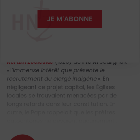
conjurer les menaces qui pesaient à la fois
sur les Empires coloniaux et sur le processus
JE M'ABONNE
d’évangélisation.
Trois documents
pontificaux
ont vigoureusement promu ce
renouvellement en faveur de la formation
d’un clergé local susceptible de remplacer
les missionnaires occidentaux. L’encyclique
Rerum Ecclesiæ
(1926) de
Pie XI
soulignait
«
l
’immense intérêt que présente le
recrutement du clergé indigène
»
. En
négligeant ce projet capital, les Églises
locales se trouvaient menacées par de
longs retards dans leur constitution. En
outre, le Pape rappelait que les prêtres
autochtones ne devaient aucunement…