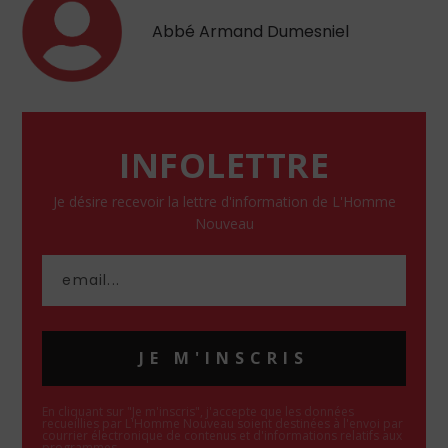
Abbé Armand Dumesniel
INFOLETTRE
Je désire recevoir la lettre d'information de L'Homme
Nouveau
JE M'INSCRIS
En cliquant sur "Je m'inscris", j'accepte que les données
recueillies par L'Homme Nouveau soient destinées à l'envoi par
courrier électronique de contenus et d'informations relatifs aux
programmes.