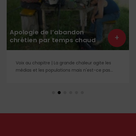
Apologie de l’abandon
+
chrétien par temps chaud
Voix au chapitre | La grande chaleur agite les
médias et les populations mais n'est-ce pas
contraire à l'esprit évangélique ? Le Christ nous a
avertis contre les préoccupations artificielles et
paralysantes. Petit guide de l'essentiel pour un
été vraiment serein et abandonné.