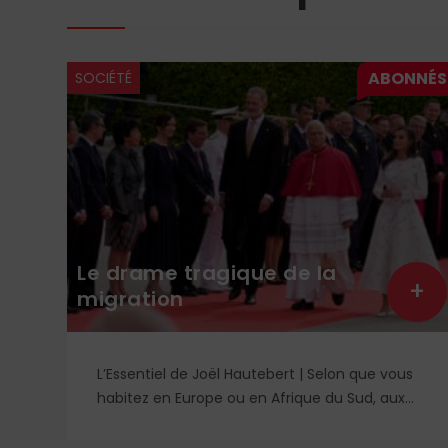
SOCIÉTÉ
Le drame tragique de la
+
+
migration
L’Essentiel de Joël Hautebert | Selon que vous
rd
habitez en Europe ou en Afrique du Sud, aux
États-Unis ou en Libye, vos propos seront
ui
considérés comme racistes ou non. Les