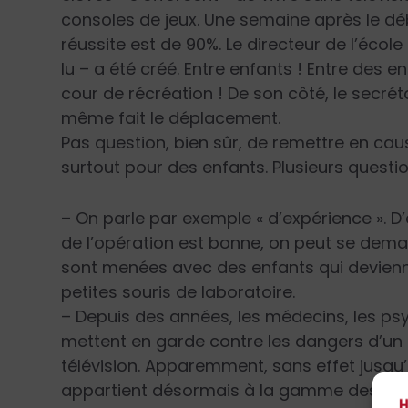
consoles de jeux. Une semaine après le d
réussite est de 90%. Le directeur de l’école 
lu – a été créé. Entre enfants ! Entre de
cour de récréation ! De son côté, le secrét
même fait le déplacement.
Pas question, bien sûr, de remettre en caus
surtout pour des enfants. Plusieurs ques
– On parle par exemple
« d’expérience »
. D
de l’opération est bonne, on peut se deman
sont menées avec des enfants qui devienn
petites souris de laboratoire.
– Depuis des années, les médecins, les psy
mettent en garde contre les dangers d’un 
télévision. Apparemment, sans effet jusqu’ic
appartient désormais à la gamme des mo