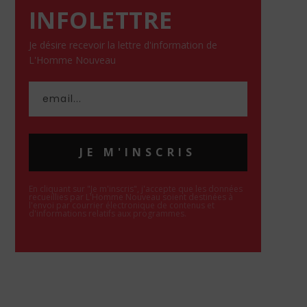
INFOLETTRE
Je désire recevoir la lettre d'information de
L'Homme Nouveau
JE M'INSCRIS
En cliquant sur "Je m'inscris", j'accepte que les données
recueillies par L'Homme Nouveau soient destinées à
l'envoi par courrier électronique de contenus et
d'informations relatifs aux programmes.