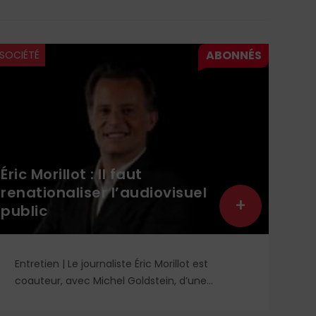
SOCIÉTÉ
SOCI
Léo
éta
Éric Morillot : Il faut
Vil
renationaliser l’audiovisuel
Mon
+
public
ont
Entretien | Le journaliste Éric Morillot est
Lo
coauteur, avec Michel Goldstein, d’une
ju
enquête sur l’audiovisuel public, un système
qu
qu’il juge aujourd’hui opaque, onéreux et au
ma