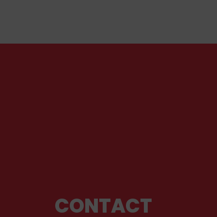
service du wokisme. Il propose des pistes pour
en sortir.
CONTACT