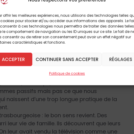
 à leurs élèves de regarder telle émission ou
i laisse croire que voir un film ou un
r offrir les meilleures expériences, nous utilisons des technologies telles q
 la lecture d’un livre et la recherche de
 cookies pour stocker et/ou accéder aux informations des appareils. Le fai
consentir à ces technologies nous permettra de traiter des données telles
 le comportement de navigation ou les ID uniques sur ce site. Le fait de n
l télévision dans notre société de
 consentir ou de retirer son consentement peut avoir un effet négatif sur
organisé pour que l’être humain, déjà réduit
taines caractéristiques et fonctions.
nomique
, devienne de plus en plus un
t par excellence le moyen de la consommation.
ACCEPTER
CONTINUER SANS ACCEPTER
RÉGLAGES
pe une place de plus en plus grande et
Politique de cookies
ts des chaînes, mais aussi parce que face à
 du son, du temps, dans une attitude
sommes passifs mais pas ce que nous
qui naissent d’une trop longue pratique de la
ent.
strasbourgeoise : le bon sens revient. Des
i leur vie de famille. Ils découvrent que leurs
. On leur avait vendu la télévision comme une