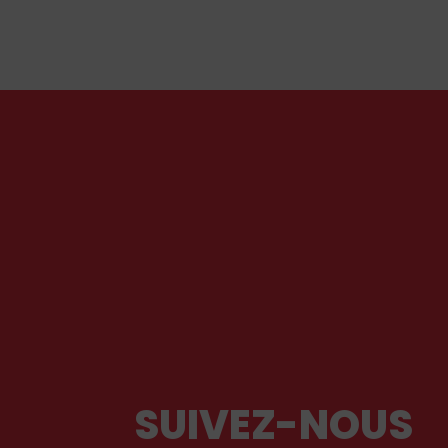
re
récents événements aux Pays-Bas ou en
r
Irlande soulèvent la question de l'accueil des
migrants, qui devraient avant tout pouvoir
rester chez eux, comme l'a rappelé Léon XIV
récemment.
SUIVEZ-NOUS