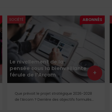
SOCIÉTÉ
Le nivellement de la
pensée sous la bienveillante
+
férule de l’Arcom
Que prévoit le projet stratégique 2026-2028
de l’Arcom ? Derrière des objectifs formulés
dans le langage rassurant de la protection du
public et de la lutte contre la désinformation,