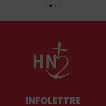
se dessine un système liberticide de
surveillance et de censure des contenus
médiatiques et numériques.
INFOLETTRE