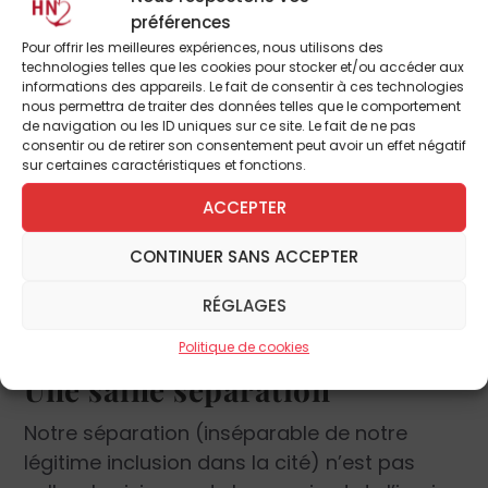
défense, d’un nécessaire repli pour faire
préférences
face justement à la dictature du relativisme.
Pour offrir les meilleures expériences, nous utilisons des
Notre dissidence culturelle et sociale doit
technologies telles que les cookies pour stocker et/ou accéder aux
aussi devenir politique pour pouvoir (ré)agir
informations des appareils. Le fait de consentir à ces technologies
nous permettra de traiter des données telles que le comportement
efficacement. C’est-à-dire qu’elle suppose
de navigation ou les ID uniques sur ce site. Le fait de ne pas
la (re)constitution d’un certain pouvoir
consentir ou de retirer son consentement peut avoir un effet négatif
sur certaines caractéristiques et fonctions.
temporel bien à même de protéger et
défendre un reliquat d’espace de liberté
ACCEPTER
pour les citoyens, pour leur vie spirituelle et
CONTINUER SANS ACCEPTER
leur opposition vitale à l’œuvre de la cultu­re
de mort, selon le dessein de la Fondation
RÉGLAGES
pour l’école (1).
Politique de cookies
Une saine séparation
Notre séparation (inséparable de notre
légitime inclusion dans la cité) n’est pas