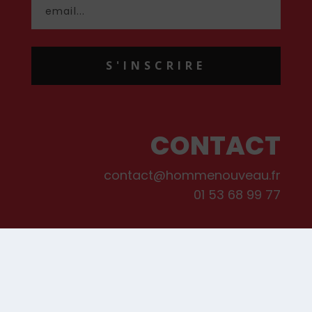
S'INSCRIRE
CONTACT
contact@hommenouveau.fr
01 53 68 99 77
Mentions légales
Conditions générales de vente et d’utilisation
Politique de cookies
Qui sommes-nous ?