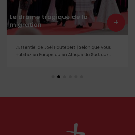
Le drame tragique de la
+
migration
L’Essentiel de Joël Hautebert | Selon que vous
habitez en Europe ou en Afrique du Sud, aux
États-Unis ou en Libye, vos propos seront
considérés comme racistes ou non. Les récents
événements aux Pays-Bas ou en Irlande
soulèvent la question de l'accueil des migrants,
qui devraient avant tout pouvoir rester chez eux,
comme l'a rappelé Léon XIV récemment.