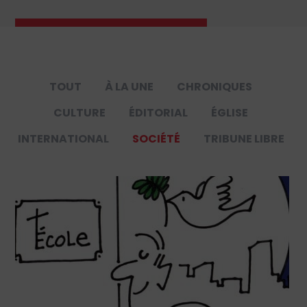
TOUT
À LA UNE
CHRONIQUES
CULTURE
ÉDITORIAL
ÉGLISE
INTERNATIONAL
SOCIÉTÉ
TRIBUNE LIBRE