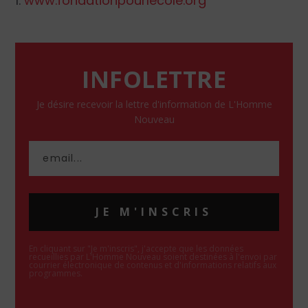
1.
www.fondationpourlecole.org
INFOLETTRE
Je désire recevoir la lettre d'information de L'Homme
Nouveau
JE M'INSCRIS
En cliquant sur "Je m'inscris", j'accepte que les données
recueillies par L'Homme Nouveau soient destinées à l'envoi par
courrier électronique de contenus et d'informations relatifs aux
programmes.